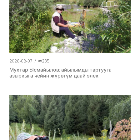
2026-08-07
/
235
Мухтар Ысмайылов: айылымды тартууга
азыркыга чейин жүрөгүм даай элек