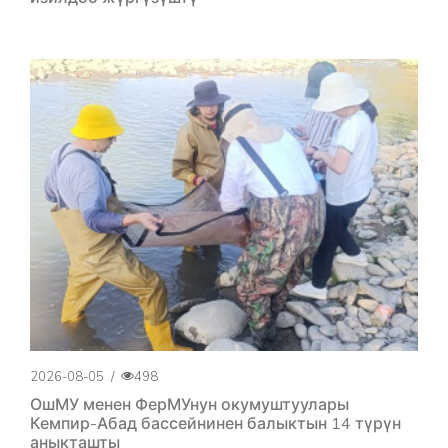
2026-08-05
/
498
ОшМУ менен ФерМУнун окумуштуулары
Кемпир-Абад бассейнинен балыктын 14 түрүн
аныкташты