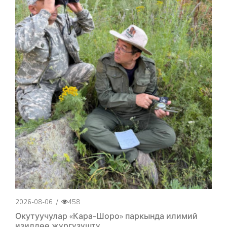
2026-08-06
/
458
Окутуучулар «Кара-Шоро» паркында илимий
изилдөө жүргүзүштү