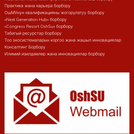
Практика жана карьера борбору
ОшМУнун квалификацияны жогорулатуу борбору
«Next Generation Hub» борбору
«Congress Resort OshSu» борбору
Табигый ресурстар борбору
Тоо экосистемаларын коргоо жана жашыл инновациялар
Консалтинг Борбору
Илимий изилдөөлөр жана инновациялар борбору