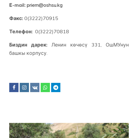
Е-mail:
priem@oshsu.kg
Факс:
0(3222)70915
Телефон:
0(3222)70818
Биздин дарек:
Ленин көчөсү 331, ОшМУнун
башкы корпусу.