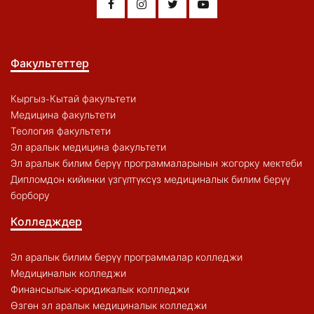
Факультеттер
Кыргыз-Кытай факультети
Медицина факультети
Теология факультети
Эл аралык медицина факультети
Эл аралык билим берүү программаларынын жогорку мектеби
Дипломдон кийинки үзгүлтүксүз медициналык билим берүү
борбору
Колледждер
Эл аралык билим берүү программалар колледжи
Медициналык колледжи
Финансылык-юридикалык коллледжи
Өзгөн эл аралык медициналык колледжи