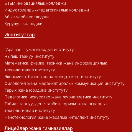
STEM инновациялык колледжи
Индустриалдык-педагогикалык колледжи
Айыл чарба колледжи
Курулуш колледжи
Институттар
"Арашан" гуманитардык институту
Чыгыш таануу институту
Математика, физика, техника жана информациялык
технологиялар институту
Экономика, бизнес жана менеджмент институту
Филология жана маданият аралык коммуникация институту
Тарых жана юридика институту
Педагогика, искусство жана журналистика институту
Табият таануу, дене тарбия, туризм жана агрардык
технологиялар институту
Нанотехнология жана жасалма интеллект институту
Лицейлер жана гимназиялар