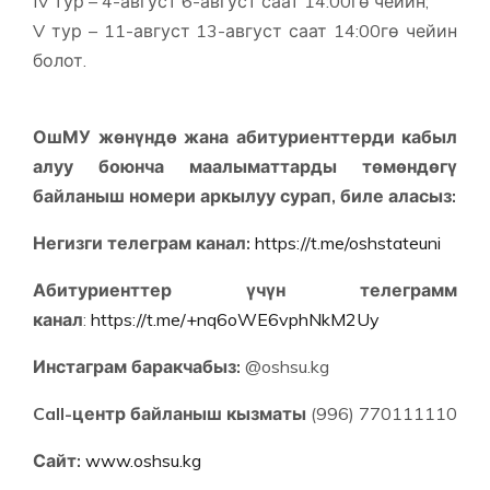
IV тур – 4-август 6-август саат 14:00гө чейин;
V тур – 11-август 13-август саат 14:00гө чейин
болот.
ОшМУ жөнүндө жана абитуриенттерди кабыл
алуу боюнча маалыматтарды төмөндөгү
байланыш номери аркылуу сурап, биле аласыз:
Негизги телеграм канал:
https://t.me/oshstateuni
Абитуриенттер үчүн телеграмм
канал
:
https://t.me/+nq6oWE6vphNkM2Uy
Инстаграм баракчабыз:
@oshsu.kg
Call-центр байланыш кызматы
(996) 770111110
Сайт:
www.oshsu.kg