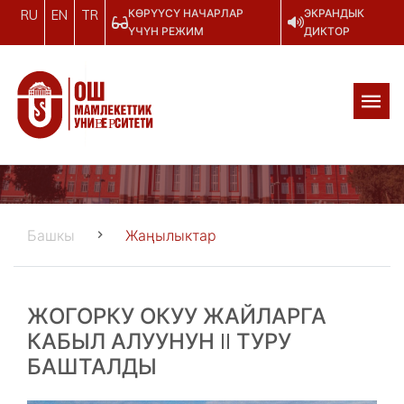
КӨРҮҮСҮ НАЧАРЛАР
ЭКРАНДЫК
RU
EN
TR
ҮЧҮН РЕЖИМ
ДИКТОР
Башкы
Жаңылыктар
ЖОГОРКУ ОКУУ ЖАЙЛАРГА
КАБЫЛ АЛУУНУН II ТУРУ
БАШТАЛДЫ