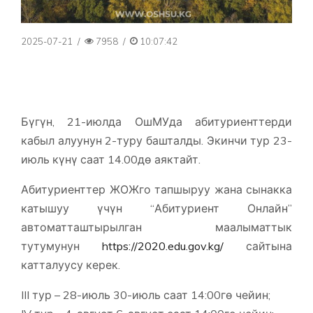
2025-07-21
/
7958
/
10:07:42
Бүгүн, 21-июлда ОшМУда абитуриенттерди
кабыл алуунун 2-туру башталды. Экинчи тур 23-
июль күнү саат 14.00дө аяктайт.
Абитуриенттер ЖОЖго тапшыруу жана сынакка
катышуу үчүн “Абитуриент Онлайн”
автоматташтырылган маалыматтык
тутумунун
https://2020.edu.gov.kg/
сайтына
катталуусу керек.
III тур – 28-июль 30-июль саат 14:00гө чейин;