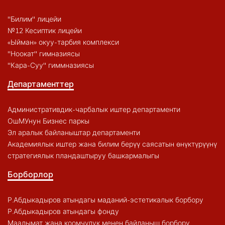
"Билим" лицейи
№12 Кесиптик лицейи
«Ыйман» окуу-тарбия комплекси
"Ноокат" гимназиясы
"Кара-Суу" гиммназиясы
Департаменттер
Административдик-чарбалык иштер департаменти
ОшМУнун Бизнес паркы
Эл аралык байланыштар департаменти
Академиялык иштер жана билим берүү саясатын өнүктүрүүнү
стратегиялык пландаштыруу башкармалыгы
Борборлор
Р.Абдыкадыров атындагы маданий-эстетикалык борбору
Р.Абдыкадыров атындагы фонду
Маалымат жана коомчулук менен байланыш борбору