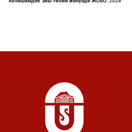
Келишимдик акы төлөм жөнүндө ЖОБО. 2024