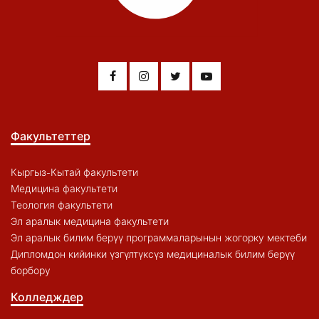
Факультеттер
Кыргыз-Кытай факультети
Медицина факультети
Теология факультети
Эл аралык медицина факультети
Эл аралык билим берүү программаларынын жогорку мектеби
Дипломдон кийинки үзгүлтүксүз медициналык билим берүү
борбору
Колледждер