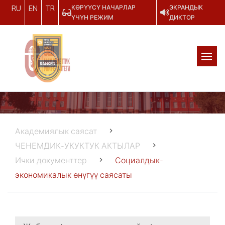
КӨРҮҮСҮ НАЧАРЛАР
ЭКРАНДЫК
RU
EN
TR
ҮЧҮН РЕЖИМ
ДИКТОР
Академиялык саясат
ЧЕНЕМДИК-УКУКТУК АКТЫЛАР
Ички документтер
Социалдык-
экономикалык өнүгүү саясаты