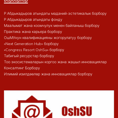
Борборлор
Р.Абдыкадыров атындагы маданий-эстетикалык борбору
Р.Абдыкадыров атындагы фонду
Маалымат жана коомчулук менен байланыш борбору
Практика жана карьера борбору
ОшМУнун квалификацияны жогорулатуу борбору
«Next Generation Hub» борбору
«Congress Resort OshSu» борбору
Табигый ресурстар борбору
Тоо экосистемаларын коргоо жана жашыл инновациялар
Консалтинг Борбору
Илимий изилдөөлөр жана инновациялар борбору