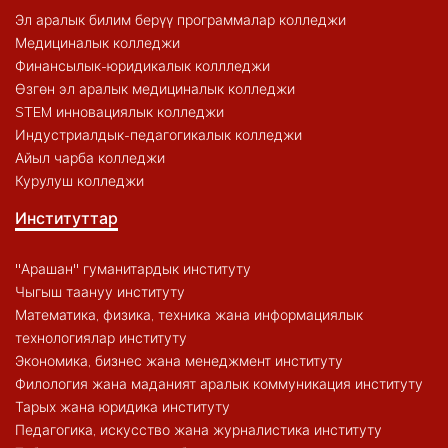
Эл аралык билим берүү программалар колледжи
Медициналык колледжи
Финансылык-юридикалык коллледжи
Өзгөн эл аралык медициналык колледжи
STEM инновациялык колледжи
Индустриалдык-педагогикалык колледжи
Айыл чарба колледжи
Курулуш колледжи
Институттар
"Арашан" гуманитардык институту
Чыгыш таануу институту
Математика, физика, техника жана информациялык
технологиялар институту
Экономика, бизнес жана менеджмент институту
Филология жана маданият аралык коммуникация институту
Тарых жана юридика институту
Педагогика, искусство жана журналистика институту