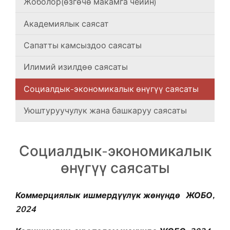
Жоболор(өзгөчө макамга чейин)
Академиялык саясат
Сапатты камсыздоо саясаты
Илимий изилдөө саясаты
Социалдык-экономикалык өнүгүү саясаты
Уюштуруучулук жана башкаруу саясаты
Социалдык-экономикалык
өнүгүү саясаты
Коммерциялык ишмердүүлүк жөнүндө ЖОБО,
2024