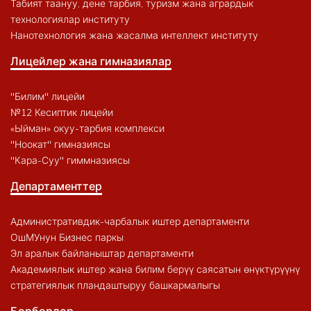
Табият таануу, дене тарбия, туризм жана агрардык
технологиялар институту
Нанотехнология жана жасалма интеллект институту
Лицейлер жана гимназиялар
"Билим" лицейи
№12 Кесиптик лицейи
«Ыйман» окуу-тарбия комплекси
"Ноокат" гимназиясы
"Кара-Суу" гиммназиясы
Департаменттер
Административдик-чарбалык иштер департаменти
ОшМУнун Бизнес паркы
Эл аралык байланыштар департаменти
Академиялык иштер жана билим берүү саясатын өнүктүрүүнү
стратегиялык пландаштыруу башкармалыгы