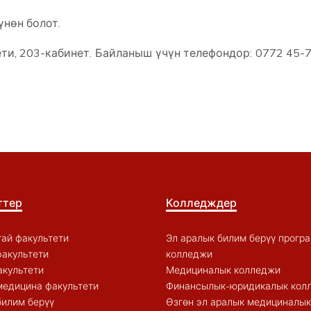
нөн болот.
ти, 203-кабинет. Байланыш үчүн телефондор: 0772 45-
ттер
Колледждер
ай факультети
Эл аралык билим берүү прогр
акультети
колледжи
акультети
Медициналык колледжи
медицина факультети
Финансылык-юридикалык кол
билим берүү
Өзгөн эл аралык медициналы