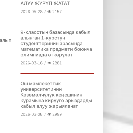
АЛУУ ЖҮРҮП ЖАТАТ
2026-05-28
/
2157
9-класстын базасында кабыл
алынган 1-курстун
алып
студенттеринин арасында
математика предмети боюнча
олимпиада өткөрүлөт
2026-03-18
/
2881
Ош мамлекеттик
университетинин
Көзөмөлчүлүк кеңешинин
курамына кирүүгө арыздарды
кабыл алуу жарыяланат
2026-03-05
/
2989