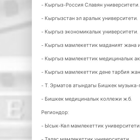
- Кыргыз-Россия Славян университети.
- Кыргызстан эл аралык университети.
- Кыргыз экономикалык университети.
- Кыргыз мамлекеттик маданият жана 
- Кыргыз мамлекеттик медициналык а
- Кыргыз мамлекеттик дене тарбия жа
- Т. Эрматов атындагы Бишкек музыка
- Бишкек медициналык коллежи ж.б.
Региондор:
- Ысык-Көл мамлекеттик университети
- Талас мамлекеттик университети.