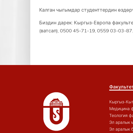
Калган чыгымдар студенттердин өздөрү
Биздин дарек: Кыргыз-Европа факульте
(ватсап), 0500 45-71-19, 0559 03-03-87.
Факульте
Кыргыз-Кыт
Медицина ф
Теология ф
Эл аралык 
Эл аралык 