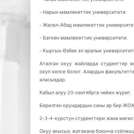
- Нарын мамлекеттик университети.
- Жалал-Абад мамлекеттик университе
- Баткен мамлекеттик университети.
- Кыргыз-Өзбек эл аралык университети
Аталган окуу жайларда студенттер 
окуп келсе болот. Алардын факультет
аласыздар.
Кабыл алуу 20-сентябрга чейин жүрөт.
Берилген орундардын саны ар бир ЖОЖ
2-3-4-курстун студенттери жана магис
Окуу акысыз, жатакана боюнча сүйлөшү