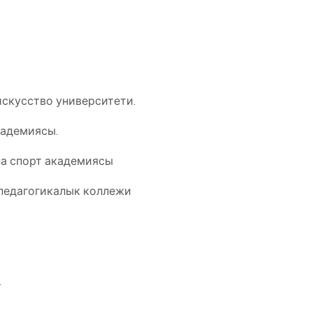
искусство университети.
кадемиясы.
на спорт академиясы
-педагогикалык коллежи
.