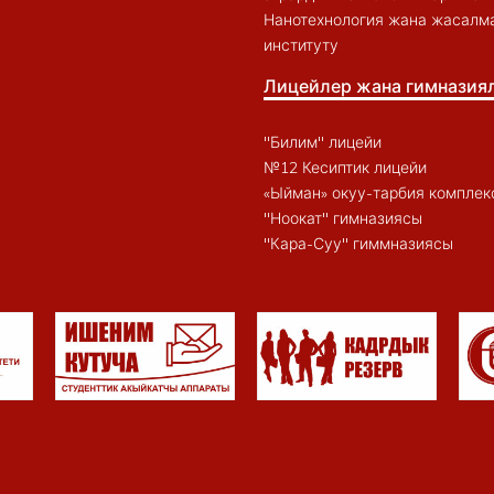
Нанотехнология жана жасалма
институту
Лицейлер жана гимназия
"Билим" лицейи
№12 Кесиптик лицейи
«Ыйман» окуу-тарбия комплек
"Ноокат" гимназиясы
"Кара-Суу" гиммназиясы