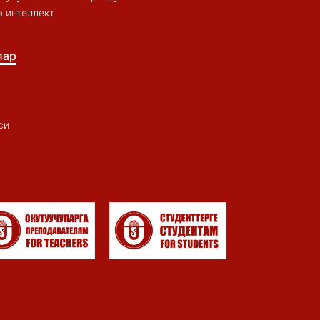
 интеллект
лар
си