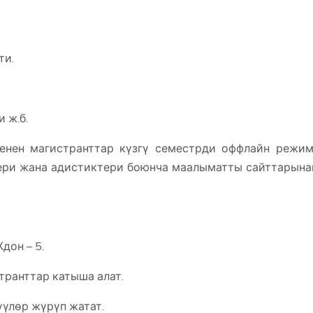
ти.
 ж.б.
менен магистранттар күзгү семестрди оффлайн режи
тери жана адистиктери боюнча маалыматты сайттарына
дон – 5.
транттар катыша алат.
үлөр жүрүп жатат.