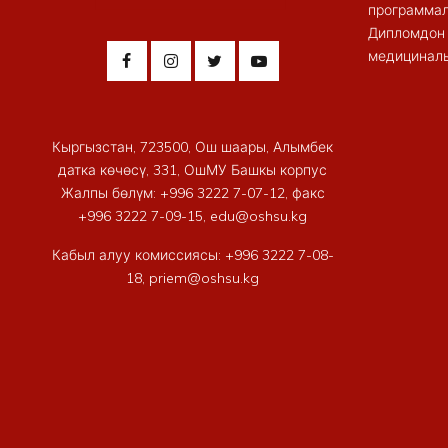
программал
Дипломдон 
медициналы
Кыргызстан, 723500, Ош шаары, Алымбек
датка көчөсү, 331, ОшМУ Башкы корпус
Жалпы бөлүм: +996 3222 7-07-12, факс
+996 3222 7-09-15, edu@oshsu.kg
Кабыл алуу комиссиясы: +996 3222 7-08-
18, priem@oshsu.kg