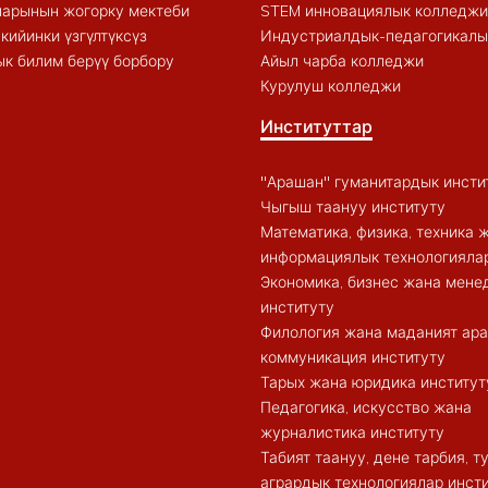
арынын жогорку мектеби
STEM инновациялык колледжи
кийинки үзгүлтүксүз
Индустриалдык-педагогикалы
к билим берүү борбору
Айыл чарба колледжи
Курулуш колледжи
Институттар
"Арашан" гуманитардык инсти
Чыгыш таануу институту
Математика, физика, техника 
информациялык технологиялар
Экономика, бизнес жана мен
институту
Филология жана маданият ар
коммуникация институту
Тарых жана юридика институт
Педагогика, искусство жана
журналистика институту
Табият таануу, дене тарбия, 
агрардык технологиялар инст