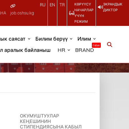
КӨРҮҮСҮ
ЭКРАНДЫК
RU
EN
TR
НАЧАРЛАР
ДИКТОР
АНА
job.oshsu.kg
ҮЧҮН
РЕЖИМ
ык саясат
Билим берүү
Илим
new
л аралык байланыш
HR
BRAND
ОКУМУШТУУЛАР
КЕҢЕШИНИН
СТИПЕНДИЯСЫНА КАБЫЛ