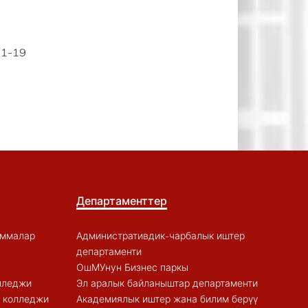
71-19
Департаменттер
аммалар
Административдик-чарбалык иштер
департаменти
ОшМУнун Бизнес паркы
лледжи
Эл аралык байланыштар департаменти
к колледжи
Академиялык иштер жана билим берүү