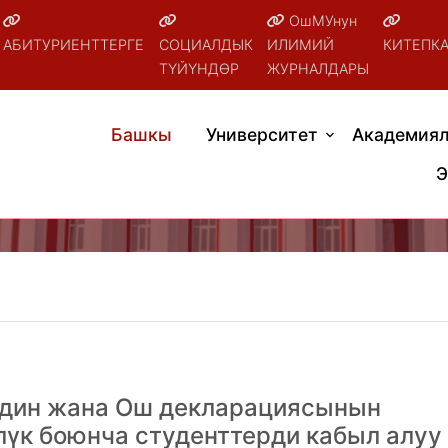
ОшМУнун
АБИТУРИЕНТТЕРГЕ
СОЦИАЛДЫК
ИЛИМИЙ
КИТЕПК
ТҮЙҮНДӨР
ЖУРНАЛДАРЫ
Башкы
Университет
Академиял
Э
рдин жана Ош декларациясынын
лүк боюнча студенттерди кабыл алуу