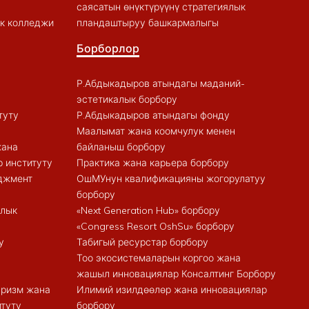
саясатын өнүктүрүүнү стратегиялык
к колледжи
пландаштыруу башкармалыгы
Борборлор
Р.Абдыкадыров атындагы маданий-
эстетикалык борбору
туту
Р.Абдыкадыров атындагы фонду
Маалымат жана коомчулук менен
жана
байланыш борбору
 институту
Практика жана карьера борбору
еджмент
ОшМУнун квалификацияны жогорулатуу
борбору
алык
«Next Generation Hub» борбору
«Congress Resort OshSu» борбору
у
Табигый ресурстар борбору
Тоо экосистемаларын коргоо жана
жашыл инновациялар Консалтинг Борбору
туризм жана
Илимий изилдөөлөр жана инновациялар
итуту
борбору