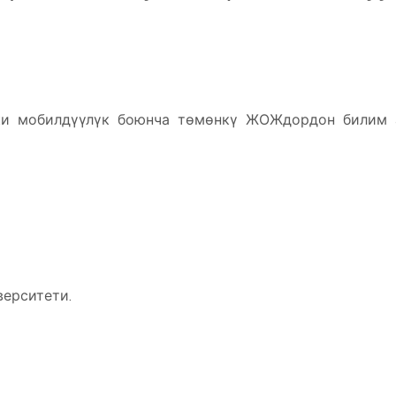
ки мобилдүүлүк боюнча төмөнкү ЖОЖдордон билим 
верситети.