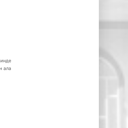
минде
н ала