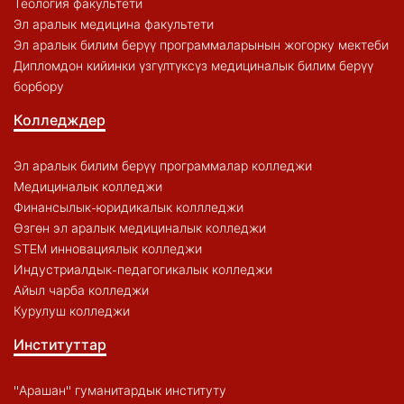
Теология факультети
Эл аралык медицина факультети
Эл аралык билим берүү программаларынын жогорку мектеби
Дипломдон кийинки үзгүлтүксүз медициналык билим берүү
борбору
Колледждер
Эл аралык билим берүү программалар колледжи
Медициналык колледжи
Финансылык-юридикалык коллледжи
Өзгөн эл аралык медициналык колледжи
STEM инновациялык колледжи
Индустриалдык-педагогикалык колледжи
Айыл чарба колледжи
Курулуш колледжи
Институттар
"Арашан" гуманитардык институту