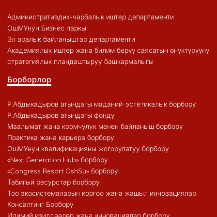
Административдик-чарбалык иштер департаменти
ОшМУнун Бизнес паркы
Эл аралык байланыштар департаменти
Академиялык иштер жана билим берүү саясатын өнүктүрүүнү
стратегиялык пландаштыруу башкармалыгы
Борборлор
Р.Абдыкадыров атындагы маданий-эстетикалык борбору
Р.Абдыкадыров атындагы фонду
Маалымат жана коомчулук менен байланыш борбору
Практика жана карьера борбору
ОшМУнун квалификацияны жогорулатуу борбору
«Next Generation Hub» борбору
«Congress Resort OshSu» борбору
Табигый ресурстар борбору
Тоо экосистемаларын коргоо жана жашыл инновациялар
Консалтинг Борбору
Илимий изилдөөлөр жана инновациялар борбору