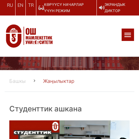
КӨРҮҮСҮ НАЧАРЛАР
ЭКРАНДЫК
RU
EN
TR
ҮЧҮН РЕЖИМ
ДИКТОР
Башкы
Жаңылыктар
Студенттик ашкана