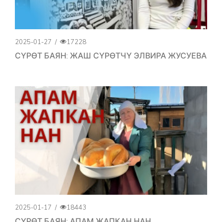
2025-01-27
/
17228
СҮРӨТ БАЯН: ЖАШ СҮРӨТЧҮ ЭЛВИРА ЖУСУЕВА
2025-01-17
/
18443
СҮРӨТ БАЯН: АПАМ ЖАПКАН НАН