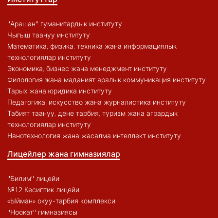
"Арашан" гуманитардык институту
Чыгыш таануу институту
Математика, физика, техника жана информациялык
технологиялар институту
Экономика, бизнес жана менеджмент институту
Филология жана маданият аралык коммуникация институту
Тарых жана юридика институту
Педагогика, искусство жана журналистика институту
Табият таануу, дене тарбия, туризм жана агрардык
технологиялар институту
Нанотехнология жана жасалма интеллект институту
Лицейлер жана гимназиялар
"Билим" лицейи
№12 Кесиптик лицейи
«Ыйман» окуу-тарбия комплекси
"Ноокат" гимназиясы