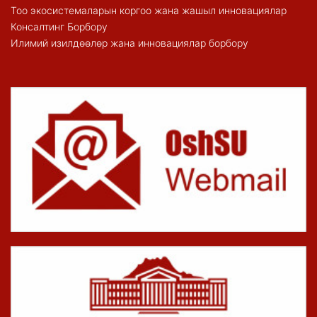
Тоо экосистемаларын коргоо жана жашыл инновациялар
Консалтинг Борбору
Илимий изилдөөлөр жана инновациялар борбору