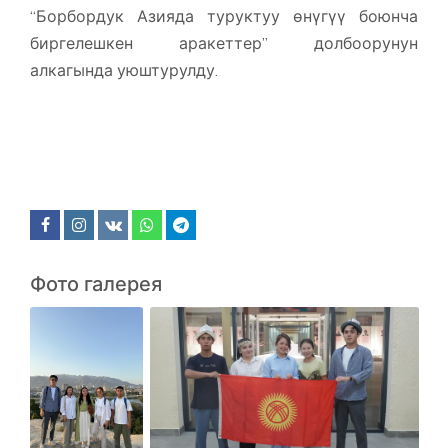
“Борбордук Азияда туруктуу өнүгүү боюнча
биргелешкен аракеттер” долбоорунун
алкагында уюштурулду.
Фото галерея