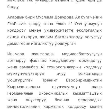
болду.
Алардын бири Муслима Довурова. Ал буга чейин
EcoPuzzle фонду жана Youth of Osh уюмунун
колдоосу менен университетте экологиялык
акция өткөрүп, желим бөтөлкөлөрдү чогултуу
демилгесин ийгиликтүү уюштурган.
Иш-чара жаштардын медиасабаттуулугун
арттыруу, фактчек көндүмдөрүн өркүндөтүү
жана заманбап AI технологияларын колдонуу
мүмкүнчүлүктөрүн ачуу максатында
уюштурулган. Тренинг Евробиримдиктин
Кыргызстандагы өкүлчүлүгүнүн жана
Германиянын Экономикалык кызматташтык
жана өнүктүрүү боюнча федералдык
министрлигинин каржылык колдоосу менен