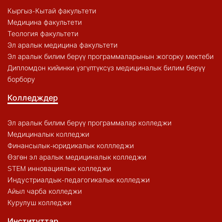
Кыргыз-Кытай факультети
Медицина факультети
Теология факультети
Эл аралык медицина факультети
Эл аралык билим берүү программаларынын жогорку мектеби
Дипломдон кийинки үзгүлтүксүз медициналык билим берүү
борбору
Колледждер
Эл аралык билим берүү программалар колледжи
Медициналык колледжи
Финансылык-юридикалык коллледжи
Өзгөн эл аралык медициналык колледжи
STEM инновациялык колледжи
Индустриалдык-педагогикалык колледжи
Айыл чарба колледжи
Курулуш колледжи
Институттар