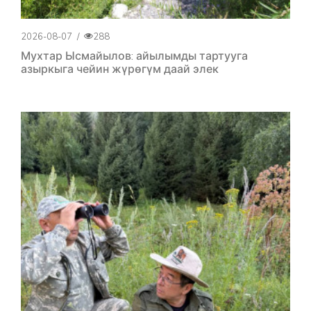
2026-08-07
/
288
Мухтар Ысмайылов: айылымды тартууга
азыркыга чейин жүрөгүм даай элек