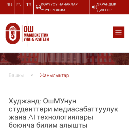
КӨРҮҮСҮ НАЧАРЛАР
ЭКРАНДЫК
RU
EN
TR
ҮЧҮН РЕЖИМ
ДИКТОР
Башкы
Жаңылыктар
Худжанд: ОшМУнун
студенттери медиасабаттуулук
жана AI технологиялары
боюнча билим алышты