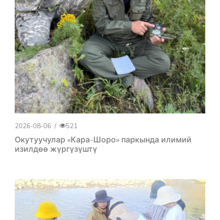
2026-08-06
/
521
Окутуучулар «Кара-Шоро» паркында илимий
изилдөө жүргүзүштү