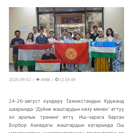
2025-09-02
/
4986
/
11:09:49
24-26-август күндөрү Тажикстандын Худжанд
шаарында “Дүйнө жаштардын көзү менен” аттуу
эл аралык тренинг өттү. Иш-чарага барган
Борбор Азиядагы жаштардын катарында Ош
мамлекеттик университетинин студенттери да