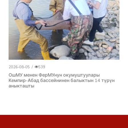
2026-08-05
/
539
ОшМУ менен ФерМУнун окумуштуулары
Кемпир-Абад бассейнинен балыктын 14 түрүн
аныкташты