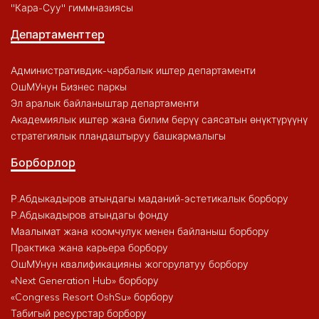
"Кара-Суу" гиммназиясы
Департаменттер
Административдик-чарбалык иштер департаменти
ОшМУнун Бизнес паркы
Эл аралык байланыштар департаменти
Академиялык иштер жана билим берүү саясатын өнүктүрүүнү
стратегиялык пландаштыруу башкармалыгы
Борборлор
Р.Абдыкадыров атындагы маданий-эстетикалык борбору
Р.Абдыкадыров атындагы фонду
Маалымат жана коомчулук менен байланыш борбору
Практика жана карьера борбору
ОшМУнун квалификацияны жогорулатуу борбору
«Next Generation Hub» борбору
«Congress Resort OshSu» борбору
Табигый ресурстар борбору