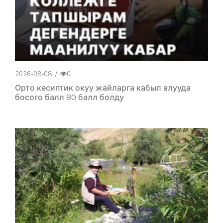
2026-08-08
/
0
Орто кесиптик окуу жайларга кабыл алууда
босого балл 80 балл болду