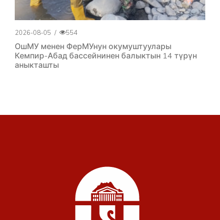
2026-08-05
/
554
ОшМУ менен ФерМУнун окумуштуулары
Кемпир-Абад бассейнинен балыктын 14 түрүн
аныкташты