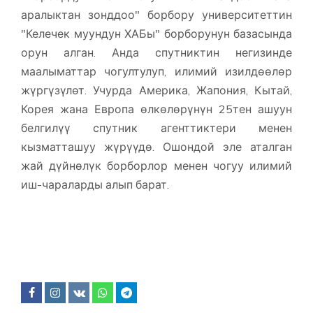
аралыктан зонддоо" борбору университеттин
"Келечек муундун ХАБы" борборунун базасында
орун алган. Анда спутниктин негизинде
маалыматтар чогултулуп, илимий изилдөөлөр
жүргүзүлөт. Учурда Америка, Жапония, Кытай,
Корея жана Европа өлкөлөрүнүн 25тен ашуун
белгилүү спутник агенттиктери менен
кызматташуу жүрүүдө. Ошондой эле аталган
жай дүйнөлүк борборлор менен чогуу илимий
иш-чараларды алып барат.