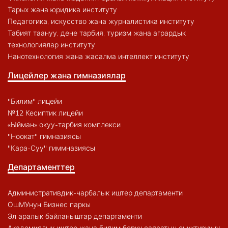
Тарых жана юридика институту
Педагогика, искусство жана журналистика институту
Табият таануу, дене тарбия, туризм жана агрардык
технологиялар институту
Нанотехнология жана жасалма интеллект институту
Лицейлер жана гимназиялар
"Билим" лицейи
№12 Кесиптик лицейи
«Ыйман» окуу-тарбия комплекси
"Ноокат" гимназиясы
"Кара-Суу" гиммназиясы
Департаменттер
Административдик-чарбалык иштер департаменти
ОшМУнун Бизнес паркы
Эл аралык байланыштар департаменти
Академиялык иштер жана билим берүү саясатын өнүктүрүүнү