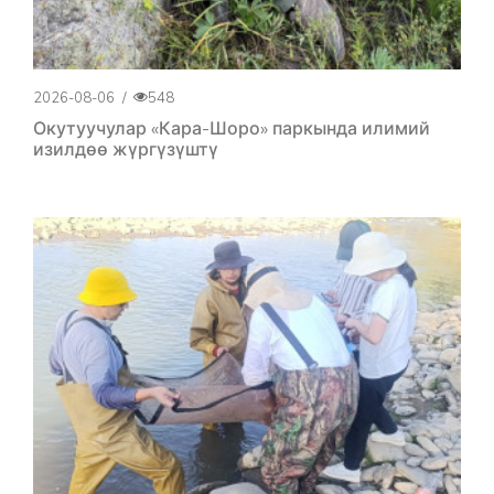
2026-08-06
/
548
Окутуучулар «Кара-Шоро» паркында илимий
изилдөө жүргүзүштү