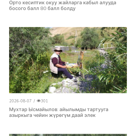
Орто кесиптик окуу жайларга кабыл алууда
босого балл 80 балл болду
2026-08-07
/
301
Мухтар Ысмайылов: айылымды тартууга
азыркыга чейин жүрөгүм даай элек