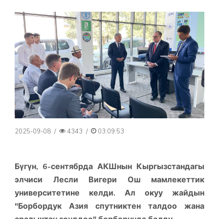
2025-09-08
/
4343
/
03:09:53
Бүгүн, 6-сентябрда АКШнын Кыргызстандагы
элчиси Лесли Вигери Ош мамлекеттик
университетине келди. Ал окуу жайдын
"Борбордук Азия спутниктен талдоо жана