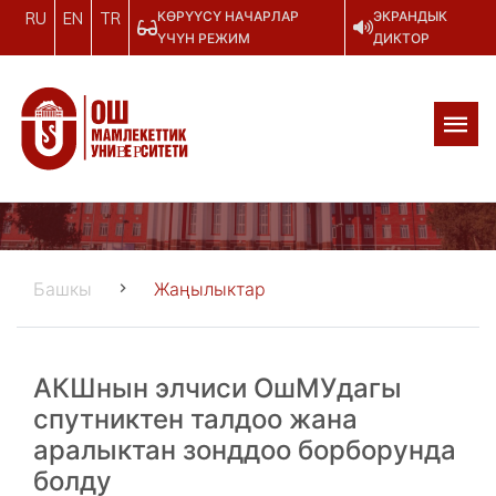
КӨРҮҮСҮ НАЧАРЛАР
ЭКРАНДЫК
RU
EN
TR
ҮЧҮН РЕЖИМ
ДИКТОР
Башкы
Жаңылыктар
АКШнын элчиси ОшМУдагы
спутниктен талдоо жана
аралыктан зонддоо борборунда
болду