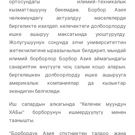
ортосундагы илимий-техникалык
кызматташууну бекемдөө, Борбор Азия
чөлкөмүндөгү актуалдуу маселелерди
биргеликте изилдеп, келечектеги долбоорлорду
ишке ашыруу максатында уюштурулду.
Жолугушуунун соңунда элчи университеттин
жетекчилигине ыраазычылык билдирип, мындай
илимий борборлор Борбор Азия аймагындагы
санариптик өнүгүүгө чоң салым кошо аларын,
биргелешкен долбоорлорду ишке ашырууга
америкалык компаниялар да кызыктар
экендигин белгиледи.
Иш сапардын алкагында "Келечек муундун
ХАБы" борборунун ишмердүүлүгү менен
таанышты.
"Борбордук Азия спутниктен талдоо жана