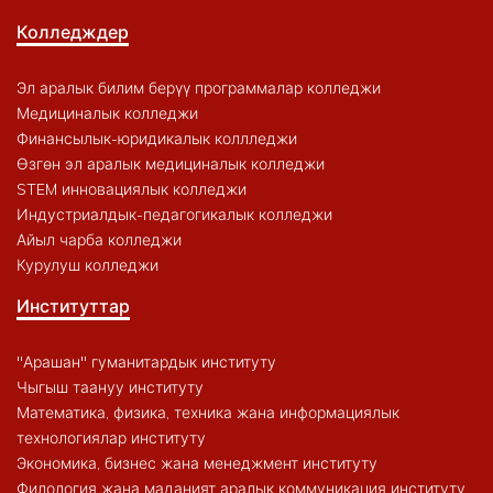
Колледждер
Эл аралык билим берүү программалар колледжи
Медициналык колледжи
Финансылык-юридикалык коллледжи
Өзгөн эл аралык медициналык колледжи
STEM инновациялык колледжи
Индустриалдык-педагогикалык колледжи
Айыл чарба колледжи
Курулуш колледжи
Институттар
"Арашан" гуманитардык институту
Чыгыш таануу институту
Математика, физика, техника жана информациялык
технологиялар институту
Экономика, бизнес жана менеджмент институту
Филология жана маданият аралык коммуникация институту