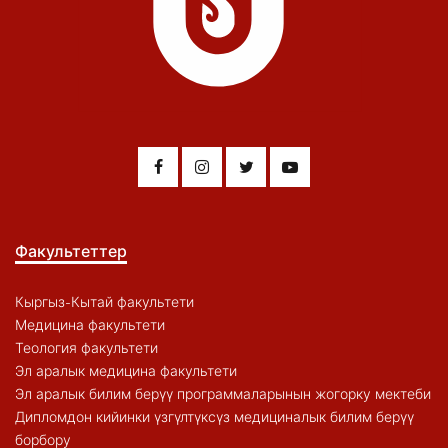
Факультеттер
Кыргыз-Кытай факультети
Медицина факультети
Теология факультети
Эл аралык медицина факультети
Эл аралык билим берүү программаларынын жогорку мектеби
Дипломдон кийинки үзгүлтүксүз медициналык билим берүү
борбору