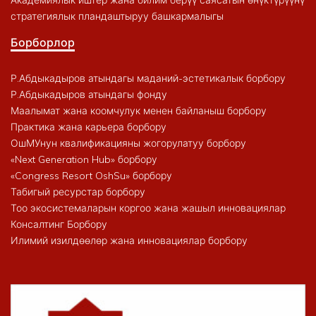
стратегиялык пландаштыруу башкармалыгы
Борборлор
Р.Абдыкадыров атындагы маданий-эстетикалык борбору
Р.Абдыкадыров атындагы фонду
Маалымат жана коомчулук менен байланыш борбору
Практика жана карьера борбору
ОшМУнун квалификацияны жогорулатуу борбору
«Next Generation Hub» борбору
«Congress Resort OshSu» борбору
Табигый ресурстар борбору
Тоо экосистемаларын коргоо жана жашыл инновациялар
Консалтинг Борбору
Илимий изилдөөлөр жана инновациялар борбору