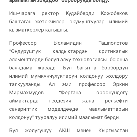
аралыктан зонддоо" борборунда болду.
Иш-чарага ректор Кудайберди Кожобеков
баштаган жетекчилер, окумуштуулар, илимий
кызматкерлер катышты.
Профессор Ысламидин Ташполотов
“Өндүрүштүк калдыктардан критикалык
элементтерди бөлүп алуу технологиясы” боюнча
баяндама жасады. Бул багытта борбордун
илимий мүмкүнчүлүктөрүн колдонуу жолдору
талкууланды. Ал эми профессор Эркин
Мирмахмудов “Фергана өрөөнүндөгү
аймактарда геодезия жана рельефти
санариптик моделдөөдө маалыматтарын
колдонуу” тууралуу илимий маалымат берди.
Бул жолугушуу АКШ менен Кыргызстан