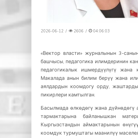
2026-06-12
/
2606
/
04:06:03
«Вектор власти» журналынын 3-саны
башчысы, педагогика илимдеринин кан
педагогикалык ишмердүүлүгү жана 
Макалада анын билим берүү жана или
аялдардын коомдогу орду, жаштарды
пикирлери камтылган.
Басылмада өлкөдөгү жана дүйнөдөгү а
тармактарына байланышкан мате
Кыргызстандын аймактарынын өнүгүү
коомдук турмуштагы маанилүү маселел