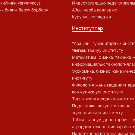
кийинки үзгүлтүксүз
Индустриалдык-педагогикалы
к билим берүү борбору
Айыл чарба колледжи
Курулуш колледжи
Институттар
"Арашан" гуманитардык инсти
Чыгыш таануу институту
Математика, физика, техника 
информациялык технологиялар
Экономика, бизнес жана мен
институту
Филология жана маданият ар
коммуникация институту
Тарых жана юридика институт
Педагогика, искусство жана
журналистика институту
Табият таануу, дене тарбия, 
агрардык технологиялар инст
Нанотехнология жана жасалма