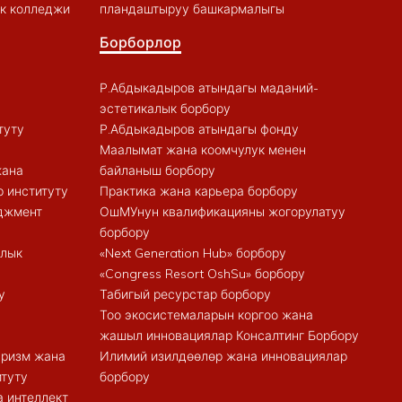
к колледжи
пландаштыруу башкармалыгы
Борборлор
Р.Абдыкадыров атындагы маданий-
эстетикалык борбору
туту
Р.Абдыкадыров атындагы фонду
Маалымат жана коомчулук менен
жана
байланыш борбору
 институту
Практика жана карьера борбору
еджмент
ОшМУнун квалификацияны жогорулатуу
борбору
алык
«Next Generation Hub» борбору
«Congress Resort OshSu» борбору
у
Табигый ресурстар борбору
Тоо экосистемаларын коргоо жана
жашыл инновациялар Консалтинг Борбору
туризм жана
Илимий изилдөөлөр жана инновациялар
итуту
борбору
 интеллект