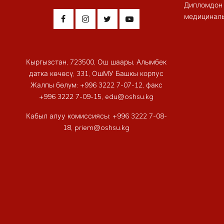
Дипломдон 
медициналы
Кыргызстан, 723500, Ош шаары, Алымбек
датка көчөсү, 331, ОшМУ Башкы корпус
Жалпы бөлүм: +996 3222 7-07-12, факс
+996 3222 7-09-15, edu@oshsu.kg
Кабыл алуу комиссиясы: +996 3222 7-08-
18, priem@oshsu.kg