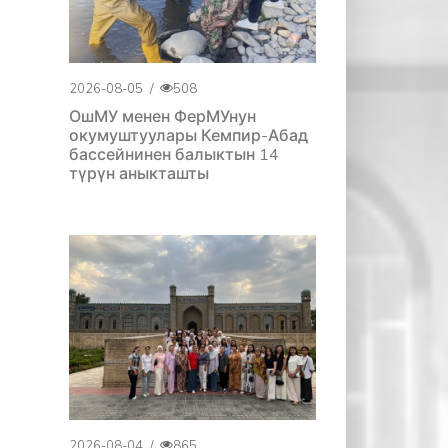
2026-08-05
/
508
ОшМУ менен ФерМУнун
окумуштуулары Кемпир-Абад
бассейнинен балыктын 14
түрүн аныкташты
2026-08-04
/
865