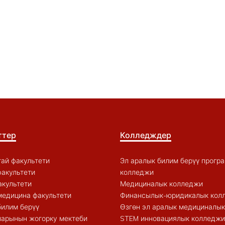
ттер
Колледждер
ай факультети
Эл аралык билим берүү прогр
акультети
колледжи
акультети
Медициналык колледжи
медицина факультети
Финансылык-юридикалык кол
билим берүү
Өзгөн эл аралык медициналы
арынын жогорку мектеби
STEM инновациялык колледжи