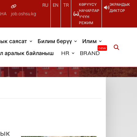
КӨРҮҮСҮ
ЭКРАНДЫК
RU
EN
TR
НАЧАРЛАР
ДИКТОР
АНА
job.oshsu.kg
ҮЧҮН
РЕЖИМ
ык саясат
Билим берүү
Илим
new
л аралык байланыш
HR
BRAND
рык