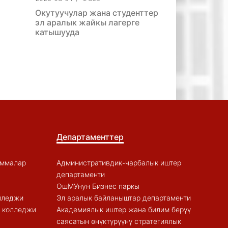
Окутуучулар жана студенттер
эл аралык жайкы лагерге
катышууда
Департаменттер
аммалар
Административдик-чарбалык иштер
департаменти
ОшМУнун Бизнес паркы
лледжи
Эл аралык байланыштар департаменти
к колледжи
Академиялык иштер жана билим берүү
саясатын өнүктүрүүнү стратегиялык