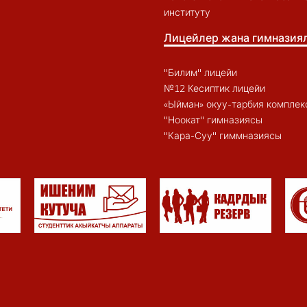
институту
Лицейлер жана гимназия
"Билим" лицейи
№12 Кесиптик лицейи
«Ыйман» окуу-тарбия комплек
"Ноокат" гимназиясы
"Кара-Суу" гиммназиясы