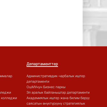
Департаменттер
аммалар
Административдик-чарбалык иштер
департаменти
ОшМУнун Бизнес паркы
лледжи
Эл аралык байланыштар департаменти
к колледжи
Академиялык иштер жана билим берүү
саясатын өнүктүрүүнү стратегиялык