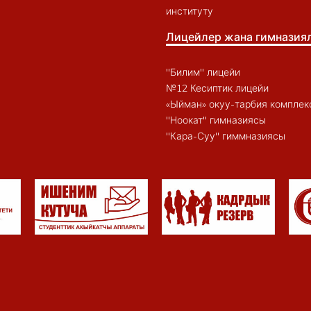
институту
Лицейлер жана гимназия
"Билим" лицейи
№12 Кесиптик лицейи
«Ыйман» окуу-тарбия комплек
"Ноокат" гимназиясы
"Кара-Суу" гиммназиясы