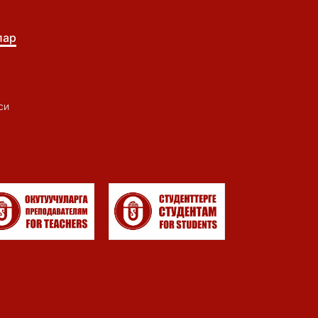
лар
си