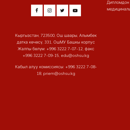
Дипломдон 
медициналы
Кыргызстан, 723500, Ош шаары, Алымбек
датка көчөсү, 331, ОшМУ Башкы корпус
Жалпы бөлүм: +996 3222 7-07-12, факс
+996 3222 7-09-15, edu@oshsu.kg
Кабыл алуу комиссиясы: +996 3222 7-08-
18, priem@oshsu.kg