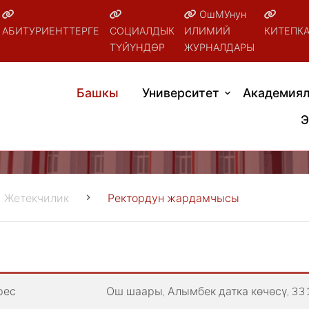
ОшМУнун
АБИТУРИЕНТТЕРГЕ
СОЦИАЛДЫК
ИЛИМИЙ
КИТЕПК
ТҮЙҮНДӨР
ЖУРНАЛДАРЫ
Башкы
Университет
Академиял
Э
Жетекчилик
Ректордун жардамчысы
рес
Ош шаары, Алымбек датка көчөсү, 33