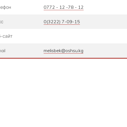
лефон
0772 - 12 -78 - 12
кс
0(3222) 7-09-15
-сайт
ail
melisbek@oshsu.kg