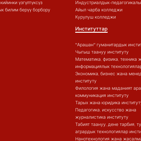
кийинки үзгүлтүксүз
Индустриалдык-педагогикалы
к билим берүү борбору
Айыл чарба колледжи
Курулуш колледжи
Институттар
"Арашан" гуманитардык инсти
Чыгыш таануу институту
Математика, физика, техника 
информациялык технологиялар
Экономика, бизнес жана мен
институту
Филология жана маданият ар
коммуникация институту
Тарых жана юридика институт
Педагогика, искусство жана
журналистика институту
Табият таануу, дене тарбия, 
агрардык технологиялар инст
Нанотехнология жана жасалма