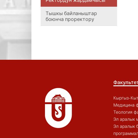
Ректордун жардамчысы
Тышкы байланыштар
боюнча проректору
Факульте
Кыргыз-Кыт
Медицина ф
Теология ф
Эл аралык 
Эл аралык 
программал