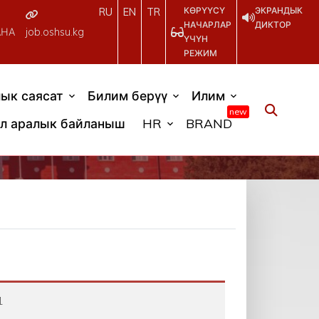
КӨРҮҮСҮ
ЭКРАНДЫК
RU
EN
TR
НАЧАРЛАР
ДИКТОР
АНА
job.oshsu.kg
ҮЧҮН
РЕЖИМ
ык саясат
Билим берүү
Илим
new
л аралык байланыш
HR
BRAND
1