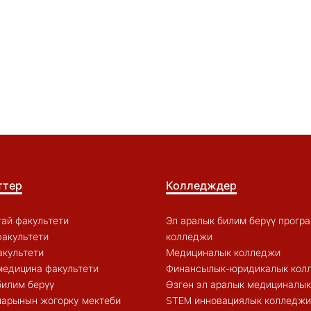
ттер
Колледждер
ай факультети
Эл аралык билим берүү прогр
акультети
колледжи
акультети
Медициналык колледжи
медицина факультети
Финансылык-юридикалык кол
билим берүү
Өзгөн эл аралык медициналы
арынын жогорку мектеби
STEM инновациялык колледжи