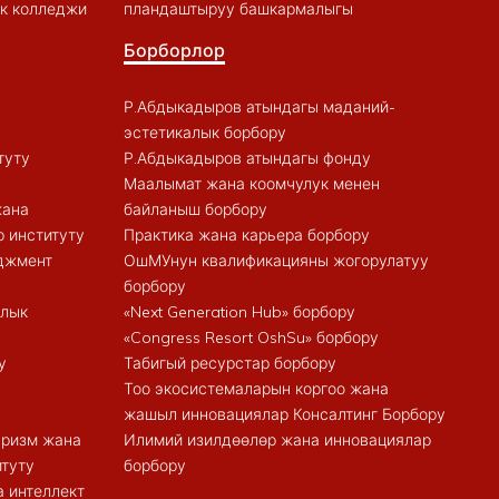
к колледжи
пландаштыруу башкармалыгы
Борборлор
Р.Абдыкадыров атындагы маданий-
эстетикалык борбору
туту
Р.Абдыкадыров атындагы фонду
Маалымат жана коомчулук менен
жана
байланыш борбору
 институту
Практика жана карьера борбору
еджмент
ОшМУнун квалификацияны жогорулатуу
борбору
алык
«Next Generation Hub» борбору
«Congress Resort OshSu» борбору
у
Табигый ресурстар борбору
Тоо экосистемаларын коргоо жана
жашыл инновациялар Консалтинг Борбору
туризм жана
Илимий изилдөөлөр жана инновациялар
итуту
борбору
 интеллект