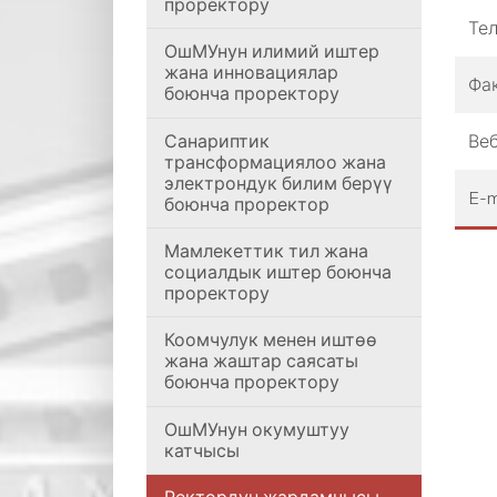
проректору
Те
ОшМУнун илимий иштер
жана инновациялар
Фа
боюнча проректору
Санариптик
Веб
трансформациялоо жана
электрондук билим берүү
E-m
боюнча проректор
Мамлекеттик тил жана
социалдык иштер боюнча
проректору
Коомчулук менен иштөө
жана жаштар саясаты
боюнча проректору
ОшМУнун окумуштуу
катчысы