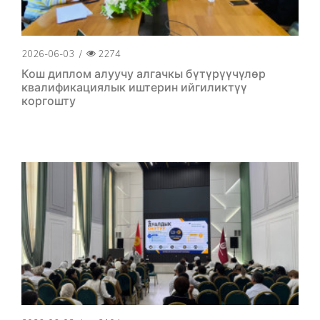
2026-06-03
/
2274
Кош диплом алуучу алгачкы бүтүрүүчүлөр
квалификациялык иштерин ийгиликтүү
коргошту