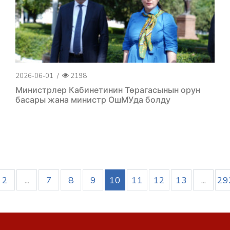
2026-06-01
/
2198
Министрлер Кабинетинин Төрагасынын орун
басары жана министр ОшМУда болду
2
...
7
8
9
10
11
12
13
...
29