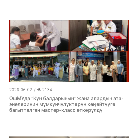
2026-06-02
/
2134
ОшМУда “Күн балдарынын” жана алардын ата-
энелеринин мүмкүнчүлүктөрүн кеңейтүүгө
багытталган мастер-класс өткөрүлдү