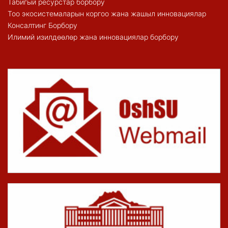
Табигый ресурстар борбору
Тоо экосистемаларын коргоо жана жашыл инновациялар
Консалтинг Борбору
Илимий изилдөөлөр жана инновациялар борбору