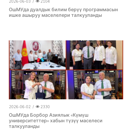
2026-06-03
/
2104
ОшМУда дуалдык билим берүү программасын
ишке ашыруу маселелери талкууланды
2026-06-02
/
2330
ОшМУда Борбор Азиялык «Күмүш
университеттер» хабын түзүү маселеси
талкууланды