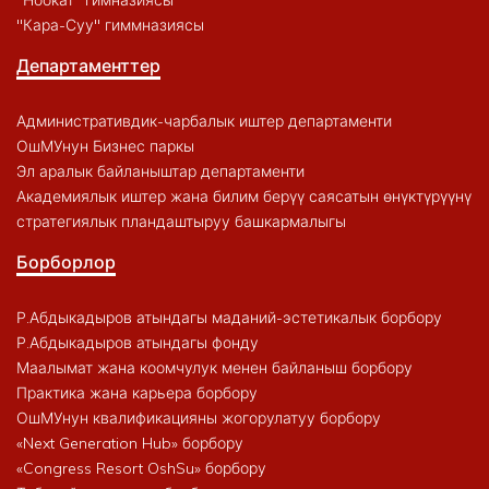
"Ноокат" гимназиясы
"Кара-Суу" гиммназиясы
Департаменттер
Административдик-чарбалык иштер департаменти
ОшМУнун Бизнес паркы
Эл аралык байланыштар департаменти
Академиялык иштер жана билим берүү саясатын өнүктүрүүнү
стратегиялык пландаштыруу башкармалыгы
Борборлор
Р.Абдыкадыров атындагы маданий-эстетикалык борбору
Р.Абдыкадыров атындагы фонду
Маалымат жана коомчулук менен байланыш борбору
Практика жана карьера борбору
ОшМУнун квалификацияны жогорулатуу борбору
«Next Generation Hub» борбору
«Congress Resort OshSu» борбору