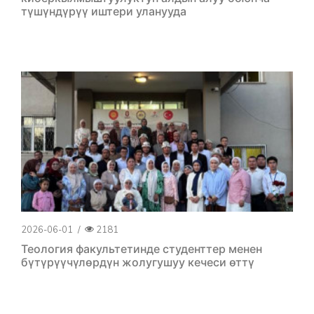
түшүндүрүү иштери уланууда
2026-06-01
/
2181
Теология факультетинде студенттер менен
бүтүрүүчүлөрдүн жолугушуу кечеси өттү