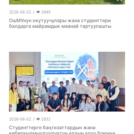
2026-06-02
/
1849
ОшМУнун окутуучулары жана студенттери
балдарга майрамдык маанай тартуулашты
2026-06-02
/
1832
Студенттерге баңгизаттардын жана
киберкылмыштуулуктун алдын алуу боюнча