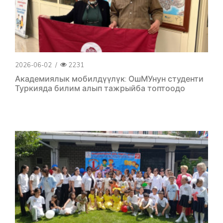
2026-06-02
/
2231
Академиялык мобилдүүлүк: ОшМУнун студенти
Туркияда билим алып тажрыйба топтоодо