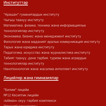
Институттар
"Арашан" гуманитардык институту
Чыгыш таануу институту
Математика, физика, техника жана информациялык
технологиялар институту
Экономика, бизнес жана менеджмент институту
Филология жана маданият аралык коммуникация институту
Тарых жана юридика институту
Педагогика, искусство жана журналистика институту
Табият таануу, дене тарбия, туризм жана агрардык
технологиялар институту
Нанотехнология жана жасалма интеллект институту
Лицейлер жана гимназиялар
"Билим" лицейи
№12 Кесиптик лицейи
«Ыйман» окуу-тарбия комплекси