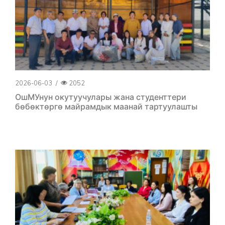
2026-06-03
/
2052
ОшМУнун окутуучулары жана студенттери
бөбөктөргө майрамдык маанай тартуулашты