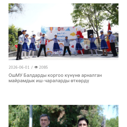
2026-06-01
/
2085
ОшМУ Балдарды коргоо күнүнө арналган
майрамдык иш-чараларды өткөрдү