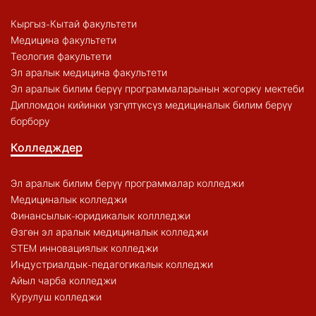
Кыргыз-Кытай факультети
Медицина факультети
Теология факультети
Эл аралык медицина факультети
Эл аралык билим берүү программаларынын жогорку мектеби
Дипломдон кийинки үзгүлтүксүз медициналык билим берүү
борбору
Колледждер
Эл аралык билим берүү программалар колледжи
Медициналык колледжи
Финансылык-юридикалык коллледжи
Өзгөн эл аралык медициналык колледжи
STEM инновациялык колледжи
Индустриалдык-педагогикалык колледжи
Айыл чарба колледжи
Курулуш колледжи