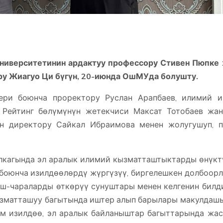
ниверситетинин ардактуу профессору Стивен Пюпке
ру Жиагуо Ци бүгүн, 20-июнда ОшМУда болушту.
ери боюнча проректору Руслан Арапбаев, илимий 
 Рейтинг бөлүмүнүн жетекчиси Максат Тотобаев жа
н директору Сайкал Ибраимова менен жолугушуп, 
лкагында эл аралык илимий кызматташтыктарды өнүкт
и боюнча изилдөөлөрдү жүргүзүү, биргелешкен долбоор
иш-чараларды өткөрүү сунуштары менен келгенин билд
ызматташуу багытында иштер алып барылары макулдаш
м изилдөө, эл аралык байланыштар багыттарында жа