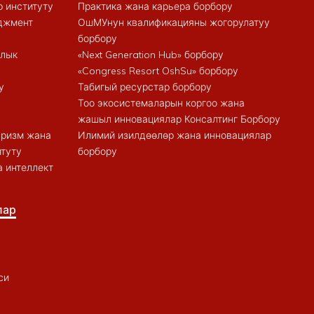
 институту
Практика жана карьера борбору
еджмент
ОшМУнун квалификацияны жогорулатуу
борбору
алык
«Next Generation Hub» борбору
«Congress Resort OshSu» борбору
у
Табигый ресурстар борбору
Тоо экосистемаларын коргоо жана
жашыл инновациялар Консалтинг Борбору
туризм жана
Илимий изилдөөлөр жана инновациялар
итуту
борбору
 интеллект
лар
си