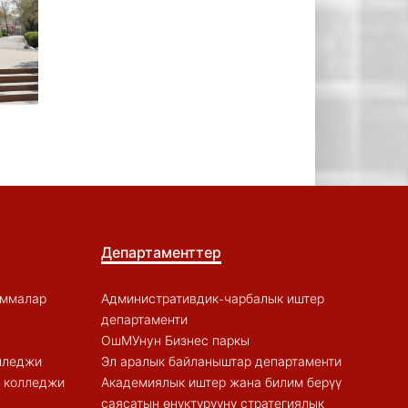
Департаменттер
аммалар
Административдик-чарбалык иштер
департаменти
ОшМУнун Бизнес паркы
лледжи
Эл аралык байланыштар департаменти
к колледжи
Академиялык иштер жана билим берүү
саясатын өнүктүрүүнү стратегиялык