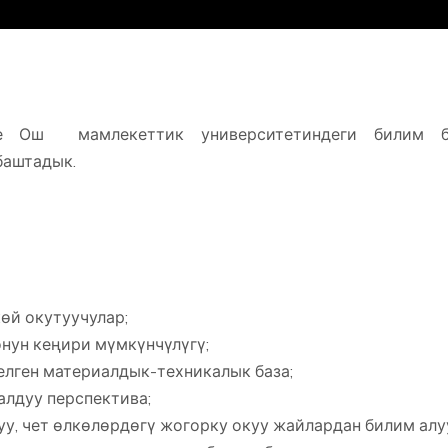
рге Ош мамлекеттик университетиндеги билим б
баштадык.
өй окутуучулар;
нун кеңири мүмкүнчүлүгү;
елген материалдык-техникалык база;
лдуу перспектива;
у, чет өлкөлөрдөгү жогорку окуу жайлардан билим алу