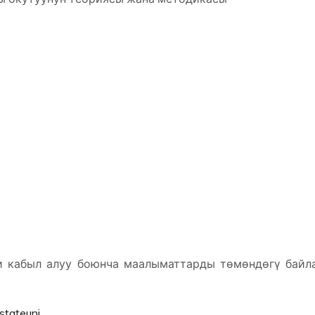
 кабыл алуу боюнча маалыматтарды төмөндөгү бай
hstateuni