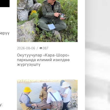
ерүү
2026-08-06
/
387
Окутуучулар «Кара-Шоро»
паркында илимий изилдөө
жүргүзүштү
у;