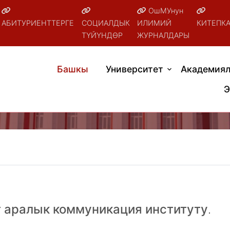
ОшМУнун
АБИТУРИЕНТТЕРГЕ
СОЦИАЛДЫК
ИЛИМИЙ
КИТЕПК
ТҮЙҮНДӨР
ЖУРНАЛДАРЫ
Башкы
Университет
Академиял
Э
 аралык коммуникация институту.