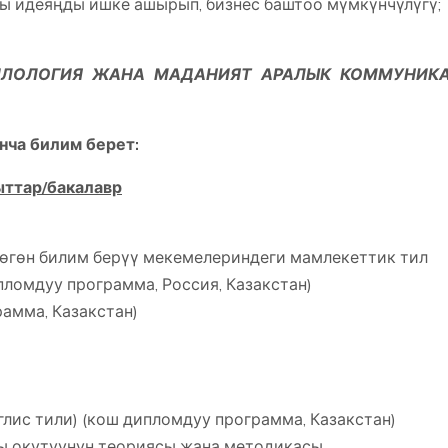
ы идеяңды ишке ашырып, бизнес баштоо мүмкүнчүлүгү;
ЛОЛОГИЯ ЖАНА МАДАНИЯТ АРАЛЫК КОММУНИК
нча билим берет:
ыттар/бакалавр
бөгөн билим берүү мекемелериндеги мамлекеттик тил
пломдуу программа, Россия, Казакстан)
амма, Казакстан)
лис тили) (кош дипломдуу программа, Казакстан)
ы окутуунун теориясы жана методикасы