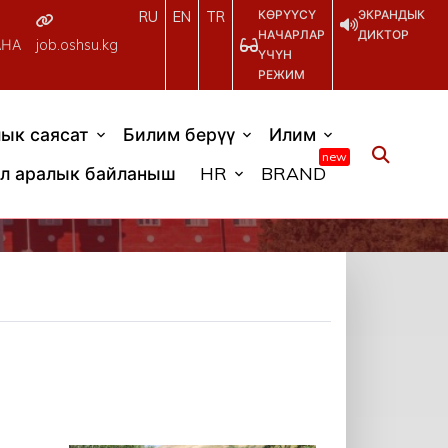
КӨРҮҮСҮ
ЭКРАНДЫК
RU
EN
TR
НАЧАРЛАР
ДИКТОР
АНА
job.oshsu.kg
ҮЧҮН
РЕЖИМ
ык саясат
Билим берүү
Илим
new
л аралык байланыш
HR
BRAND