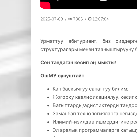
2025-07-09
/
7306
/
12:07:04
Урматтуу абитуриент, биз сизде
структуралары менен тааныштырууну 
Сен тандаган кесип эң мыкты!
ОшМУ сунуштайт:
Көп баскычтуу сапаттуу билим;
Жогорку квалификациялуу, кесипк
Багыттарды/адистиктерди тандоо
Заманбап технологияларга негизд
Илимий-изилдөө ишмердигине реа
Эл аралык программаларга катышу