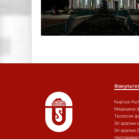
Факульте
Кыргыз-Кыт
Медицина ф
Теология ф
Эл аралык 
Эл аралык 
программал