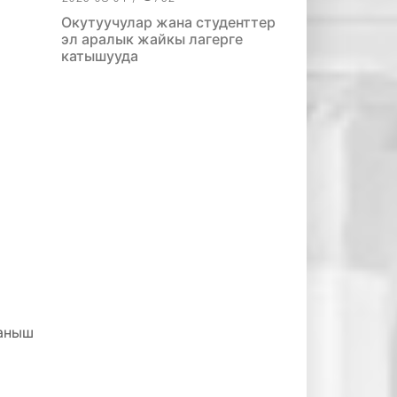
Окутуучулар жана студенттер
эл аралык жайкы лагерге
катышууда
ланыш