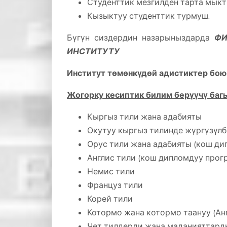
Студенттик мезгилден тарта мыкт
Кызыктуу студенттик турмуш.
Бүгүн сиздердин назарыныздарда
ФИ
ИНСТИТУТУ
Институт
төмөнкүдөй адистиктер бою
Жогорку кесиптик билим берүүчү баг
Кыргыз тили жана адабияты
Окутуу кыргыз тилинде жүргүзүл
Орус тили жана адабияты (кош ди
Англис тили (кош дипломдуу прогр
Немис тили
Француз тили
Корей тили
Котормо жана котормо таануу (Анг
Чет тилдерди жана маданияттард