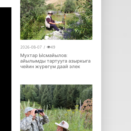
2026-08-07
/
49
Мухтар Ысмайылов:
айылымды тартууга азыркыга
чейин жүрөгүм даай элек