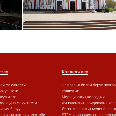
ттер
Колледждер
ай факультети
Эл аралык билим берүү прогр
акультети
колледжи
акультети
Медициналык колледжи
медицина факультети
Финансылык-юридикалык кол
билим берүү
Өзгөн эл аралык медициналы
арынын жогорку мектеби
STEM инновациялык колледжи