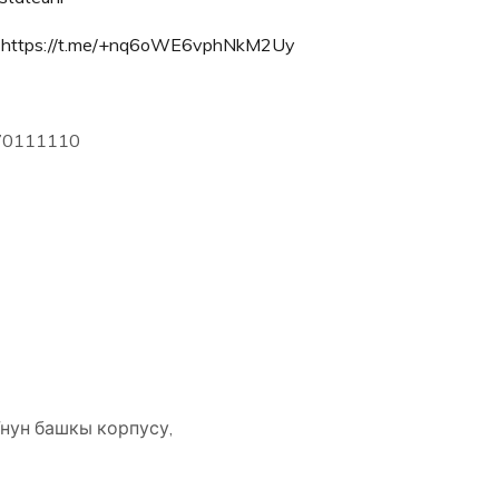
:
https://t.me/+nq6oWE6vphNkM2Uy
70111110
нун башкы корпусу,