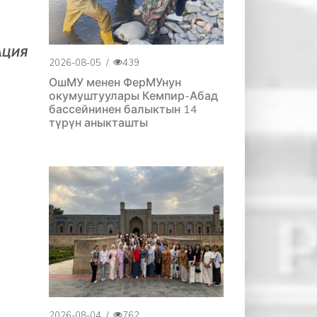
АЦИЯ
2026-08-05
/
439
ОшМУ менен ФерМУнун
окумуштуулары Кемпир-Абад
бассейнинен балыктын 14
түрүн аныкташты
2026-08-04
/
762