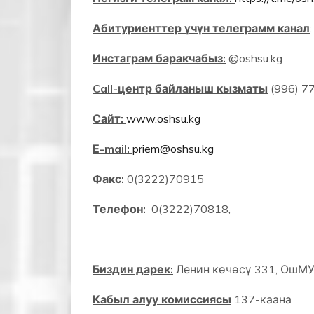
Абитуриенттер үчүн телеграмм канал
Инстаграм баракчабыз:
@oshsu.kg
Call-центр байланыш кызматы
(996) 7
Сайт:
www.oshsu.kg
Е-mail:
priem@oshsu.kg
Факс:
0(3222)70915
Телефон:
0(3222)70818,
Биздин дарек:
Ленин көчөсү 331, ОшМУ
Кабыл алуу комиссиясы
137-каана