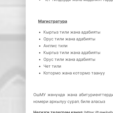
Магистратура
Кыргыз тили жана адабияты
Орус тили жана адабияты
Англис тили
Кыргыз тили жана адабияты
Орус тили жана адабияты
Чет тили
Котормо жана котормо таануу
ОшМУ жөнүндө жана абитуриенттерди
номери аркылуу сурап, биле аласыз
Негизги телеграм канал:
https://t.me/os