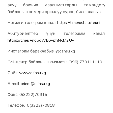
алуу боюнча маалыматтарды төмөндөгү
байланыш номери аркылуу сурап, биле аласыз
Негизги телеграм канал:
https://t.me/oshstateuni
Абитуриенттер үчүн телеграмм канал:
https://t.me/+nq6oWE6vphNkM2Uy
Инстаграм баракчабыз: @oshsu.kg
Call-центр байланыш кызматы (996) 770111110
Сайт:
www.oshsu.kg
Е-mail:
priem@oshsu.kg
Факс: 0(3222)70915
Телефон: 0(3222)70818,