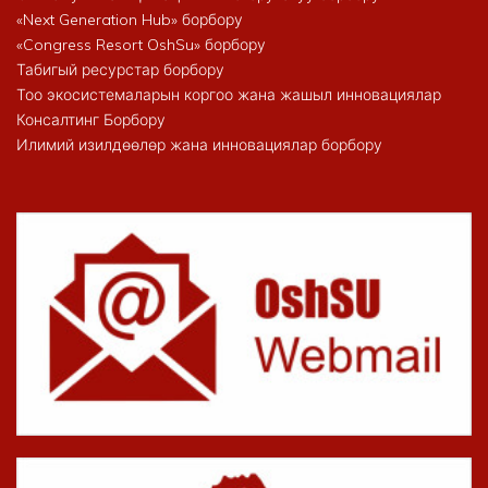
«Next Generation Hub» борбору
«Congress Resort OshSu» борбору
Табигый ресурстар борбору
Тоо экосистемаларын коргоо жана жашыл инновациялар
Консалтинг Борбору
Илимий изилдөөлөр жана инновациялар борбору