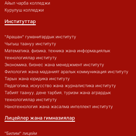
Айыл чарба колледжи
Курулуш колледжи
Институттар
"Арашан" гуманитардык институту
Чыгыш таануу институту
Математика, физика, техника жана информациялык
технологиялар институту
Экономика, бизнес жана менеджмент институту
Филология жана маданият аралык коммуникация институту
Тарых жана юридика институту
Педагогика, искусство жана журналистика институту
Табият таануу, дене тарбия, туризм жана агрардык
технологиялар институту
Нанотехнология жана жасалма интеллект институту
Лицейлер жана гимназиялар
"Билим" лицейи