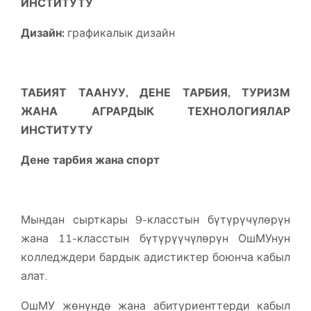
ИНСТИТУТУ
Дизайн:
графикалык дизайн
ТАБИЯТ ТААНУУ, ДЕНЕ ТАРБИЯ, ТУРИЗМ
ЖАНА АГРАРДЫК ТЕХНОЛОГИЯЛАР
ИНСТИТУТУ
Дене тарбия жана спорт
Мындан сырткары 9-класстын бүтүрүчүлөрүн
жана 11-класстын бүтүрүүчүлөрүн ОшМУнун
колледждери бардык адистиктер боюнча кабыл
алат.
ОшМУ жөнүндө жана абитуриенттерди кабыл