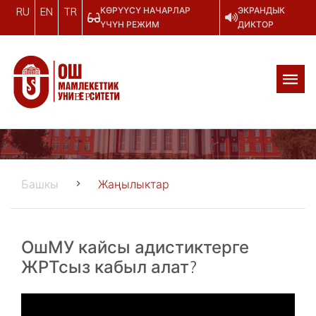
КӨРҮҮСҮ НАЧАРЛАР
ЭКРАНДЫК
RU
EN
TR
ҮЧҮН РЕЖИМ
ДИКТОР
Башкы
Жаңылыктар
ОшМУ кайсы адистиктерге
ЖРТсыз кабыл алат?