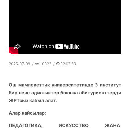
2025-07-09
/
10023
/
02:07:33
Ош мамлекеттик университетинде 3 институт
бир нече адистиктер боюнча абитуриенттерди
ЖРТсыз кабыл алат.
Алар кайсылар:
П
ЕДАГОГИКА, ИСКУССТВО ЖАНА