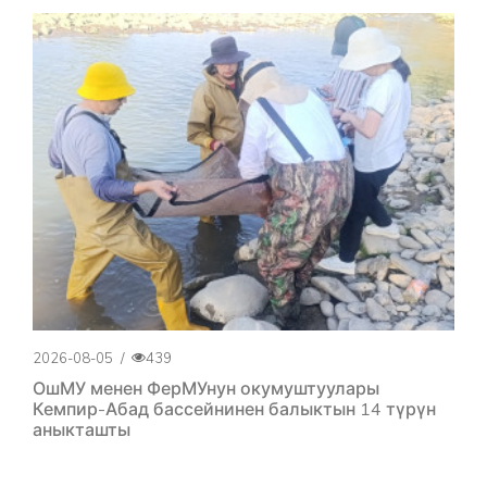
2026-08-05
/
439
ОшМУ менен ФерМУнун окумуштуулары
Кемпир-Абад бассейнинен балыктын 14 түрүн
аныкташты