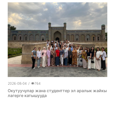
2026-08-04
/
764
Окутуучулар жана студенттер эл аралык жайкы
лагерге катышууда