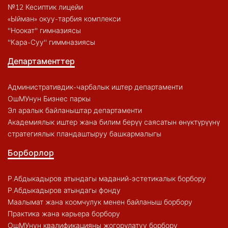
№12 Кесиптик лицейи
«Ыйман» окуу-тарбия комплекси
"Ноокат" гимназиясы
"Кара-Суу" гиммназиясы
Департаменттер
Административдик-чарбалык иштер департаменти
ОшМУнун Бизнес паркы
Эл аралык байланыштар департаменти
Академиялык иштер жана билим берүү саясатын өнүктүрүүнү
стратегиялык пландаштыруу башкармалыгы
Борборлор
Р.Абдыкадыров атындагы маданий-эстетикалык борбору
Р.Абдыкадыров атындагы фонду
Маалымат жана коомчулук менен байланыш борбору
Практика жана карьера борбору
ОшМУнун квалификацияны жогорулатуу борбору