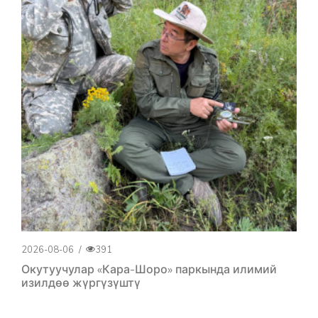
2026-08-06
/
391
Окутуучулар «Кара-Шоро» паркында илимий
изилдөө жүргүзүштү