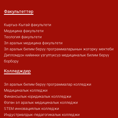
Факультеттер
Кыргыз-Кытай факультети
Медицина факультети
Теология факультети
Эл аралык медицина факультети
Эл аралык билим берүү программаларынын жогорку мектеби
Дипломдон кийинки үзгүлтүксүз медициналык билим берүү
борбору
Колледждер
Эл аралык билим берүү программалар колледжи
Медициналык колледжи
Финансылык-юридикалык коллледжи
Өзгөн эл аралык медициналык колледжи
STEM инновациялык колледжи
Индустриалдык-педагогикалык колледжи