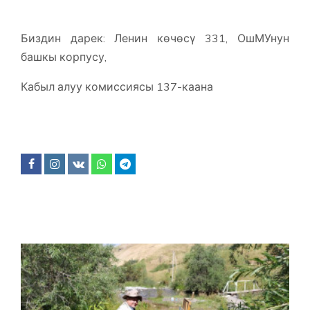
Биздин дарек: Ленин көчөсү 331, ОшМУнун
башкы корпусу,
Кабыл алуу комиссиясы 137-каана