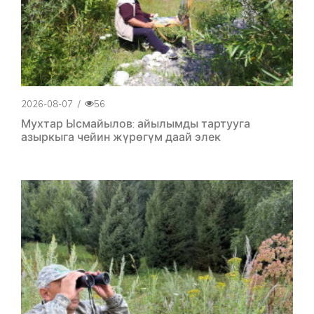
2026-08-07
/
56
Мухтар Ысмайылов: айылымды тартууга
азыркыга чейин жүрөгүм даай элек