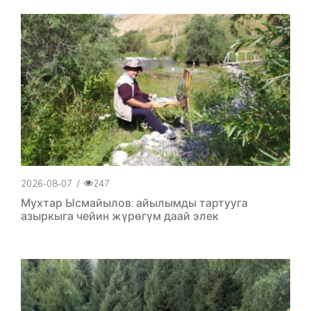
2026-08-07
/
247
Мухтар Ысмайылов: айылымды тартууга
азыркыга чейин жүрөгүм даай элек