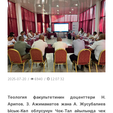
2025-07-20
/
6940
/
12:07:32
Теология факультетинин доценттери Н.
Арипов, З. Ажимаматов жана А. Жусубалиев
Ысык-Көл облусунун Чок-Тал айылында чек