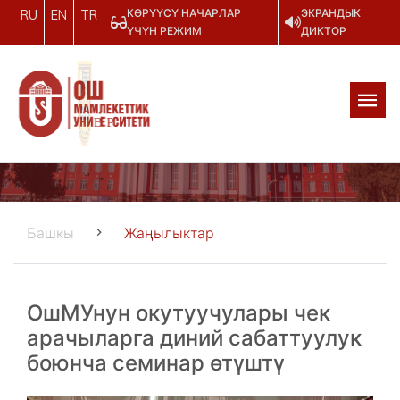
КӨРҮҮСҮ НАЧАРЛАР
ЭКРАНДЫК
RU
EN
TR
ҮЧҮН РЕЖИМ
ДИКТОР
Башкы
Жаңылыктар
ОшМУнун окутуучулары чек
арачыларга диний сабаттуулук
боюнча семинар өтүштү