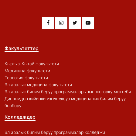
Факультеттер
Кыргыз-Кытай факультети
Медицина факультети
Теология факультети
Эл аралык медицина факультети
Эл аралык билим берүү программаларынын жогорку мектеби
Дипломдон кийинки үзгүлтүксүз медициналык билим берүү
борбору
Колледждер
Эл аралык билим берүү программалар колледжи