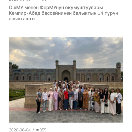
ОшМУ менен ФерМУнун окумуштуулары
Кемпир-Абад бассейнинен балыктын 14 түрүн
аныкташты
2026-08-04
/
855