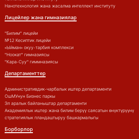
Нанотехнология жана жасалма интеллект институту
Лицейлер жана гимназиялар
"Билим" лицейи
№12 Кесиптик лицейи
«Ыйман» окуу-тарбия комплекси
"Ноокат" гимназиясы
"Кара-Суу" гиммназиясы
Департаменттер
Административдик-чарбалык иштер департаменти
ОшМУнун Бизнес паркы
Эл аралык байланыштар департаменти
Академиялык иштер жана билим берүү саясатын өнүктүрүүнү
стратегиялык пландаштыруу башкармалыгы
Борборлор