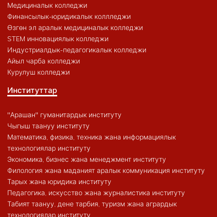
Медициналык колледжи
Финансылык-юридикалык коллледжи
Өзгөн эл аралык медициналык колледжи
STEM инновациялык колледжи
Индустриалдык-педагогикалык колледжи
Айыл чарба колледжи
Курулуш колледжи
Институттар
"Арашан" гуманитардык институту
Чыгыш таануу институту
Математика, физика, техника жана информациялык
технологиялар институту
Экономика, бизнес жана менеджмент институту
Филология жана маданият аралык коммуникация институту
Тарых жана юридика институту
Педагогика, искусство жана журналистика институту
Табият таануу, дене тарбия, туризм жана агрардык
технологиялар институту