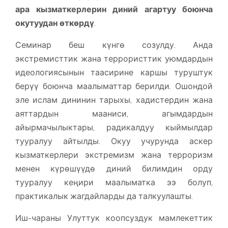
ара кызматкерлерин диний агартуу боюнча
окутуудан өткөрдү
.
Семинар беш күнгө созулду. Анда
экстремисттик жана террористтик уюмдардын
идеологиясынын таасирине каршы туруштук
берүү боюнча маалыматтар берилди. Ошондой
эле ислам дининин тарыхы, хадистердин жана
аяттардын мааниси, агымдардын
айырмачылыктары, радикалдуу кыймылдар
тууралуу айтылды. Окуу учурунда аскер
кызматкерлери экстремизм жана терроризм
менен күрөшүүдө диний билимдин орду
тууралуу кеңири маалыматка ээ болуп,
практикалык жагдайларды да талкуулашты.
Иш-чараны Улуттук коопсуздук мамлекеттик