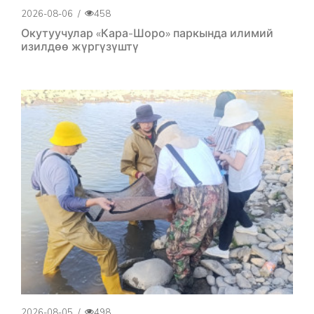
2026-08-06
/
458
Окутуучулар «Кара-Шоро» паркында илимий
изилдөө жүргүзүштү
2026-08-05
/
498