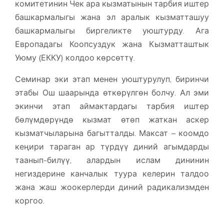
комитетинин Чек ара кызматынын тарбия иштер
башкармалыгы жана эл аралык кызматташуу
башкармалыгы биргеликте уюштурду. Ага
Европадагы Коопсуздук жана Кызматташтык
Уюму (ЕККУ) колдоо көрсөттү.
Семинар эки этап менен уюштурулуп, биринчи
этабы Ош шаарында өткөрүлгөн болчу. Ал эми
экинчи этап аймактардагы тарбия иштер
бөлүмдөрүндө кызмат өтөп жаткан аскер
кызматчыларына багытталды. Максат – коомдо
кеңири тараган ар түрдүү диний агымдарды
таанып-билүү, алардын ислам дининин
негиздерине канчалык туура келерин талдоо
жана жаш жоокерлерди диний радикализмден
коргоо.