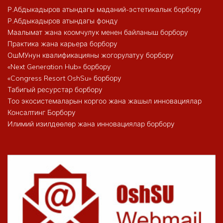
Р.Абдыкадыров атындагы маданий-эстетикалык борбору
Р.Абдыкадыров атындагы фонду
Маалымат жана коомчулук менен байланыш борбору
Практика жана карьера борбору
ОшМУнун квалификацияны жогорулатуу борбору
«Next Generation Hub» борбору
«Congress Resort OshSu» борбору
Табигый ресурстар борбору
Тоо экосистемаларын коргоо жана жашыл инновациялар
Консалтинг Борбору
Илимий изилдөөлөр жана инновациялар борбору