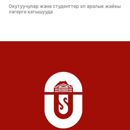
Окутуучулар жана студенттер эл аралык жайкы
лагерге катышууда