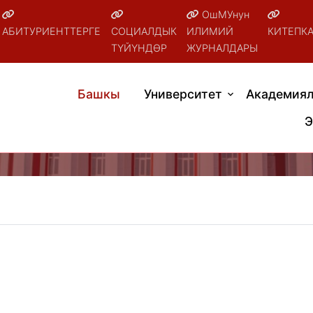
ОшМУнун
АБИТУРИЕНТТЕРГЕ
СОЦИАЛДЫК
ИЛИМИЙ
КИТЕПК
ТҮЙҮНДӨР
ЖУРНАЛДАРЫ
Башкы
Университет
Академиял
Э