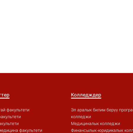
ттер
Колледждер
ай факультети
Эл аралык билим берүү прогр
акультети
колледжи
акультети
Медициналык колледжи
медицина факультети
Финансылык-юридикалык кол