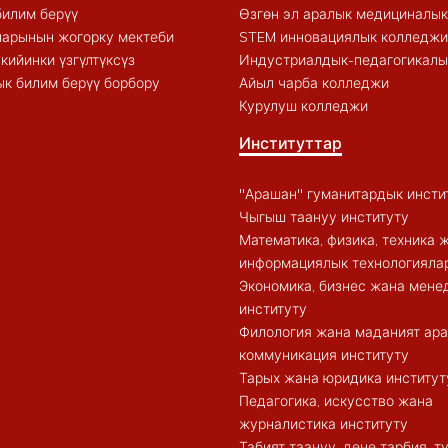
билим берүү
Өзгөн эл аралык медициналы
арынын жогорку мектеби
STEM инновациялык колледжи
кийинки үзгүлтүксүз
Индустриалдык-педагогикалы
к билим берүү борбору
Айыл чарба колледжи
Курулуш колледжи
Институттар
"Арашан" гуманитардык инсти
Чыгыш таануу институту
Математика, физика, техника 
информациялык технологиялар
Экономика, бизнес жана мен
институту
Филология жана маданият ар
коммуникация институту
Тарых жана юридика институт
Педагогика, искусство жана
журналистика институту
Табият таануу, дене тарбия, 