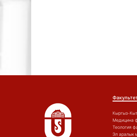
Факульте
Кыргыз-Кыт
Медицина ф
Теология ф
Эл аралык 