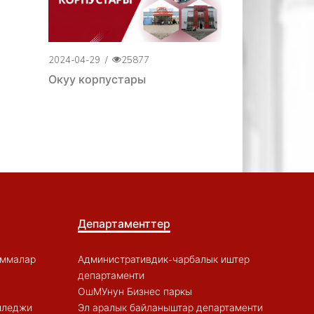
2024-04-29
/
25877
Окуу корпустары
Департаменттер
аммалар
Административдик-чарбалык иштер
департаменти
ОшМУнун Бизнес паркы
лледжи
Эл аралык байланыштар департаменти