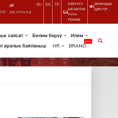
КӨРҮҮСҮ
ЭКРАНДЫК
RU
EN
TR
НАЧАРЛАР
ДИКТОР
АНА
job.oshsu.kg
ҮЧҮН
РЕЖИМ
ык саясат
Билим берүү
Илим
new
л аралык байланыш
HR
BRAND