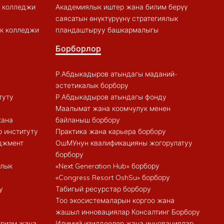
к колледжи
Академиялык иштер жана билим берүү
саясатын өнүктүрүүнү стратегиялык
к колледжи
пландаштыруу башкармалыгы
Борборлор
Р.Абдыкадыров атындагы маданий-
эстетикалык борбору
туту
Р.Абдыкадыров атындагы фонду
Маалымат жана коомчулук менен
жана
байланыш борбору
 институту
Практика жана карьера борбору
еджмент
ОшМУнун квалификацияны жогорулатуу
борбору
алык
«Next Generation Hub» борбору
«Congress Resort OshSu» борбору
у
Табигый ресурстар борбору
Тоо экосистемаларын коргоо жана
жашыл инновациялар Консалтинг Борбору
туризм жана
Илимий изилдөөлөр жана инновациялар