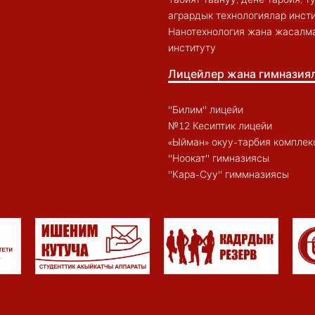
агрардык технологиялар инст
Нанотехнология жана жасалма
институту
Лицейлер жана гимназия
"Билим" лицейи
№12 Кесиптик лицейи
«Ыйман» окуу-тарбия комплек
"Ноокат" гимназиясы
"Кара-Суу" гиммназиясы