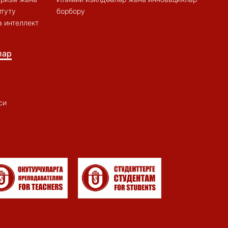
итуту
борбору
 интеллект
лар
си