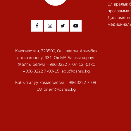
Эл аралык 
программал
Дипломдон 
медициналы
Кыргызстан, 723500, Ош шаары, Алымбек
датка көчөсү, 331, ОшМУ Башкы корпус
Жалпы бөлүм: +996 3222 7-07-12, факс
+996 3222 7-09-15, edu@oshsu.kg
Кабыл алуу комиссиясы: +996 3222 7-08-
18, priem@oshsu.kg