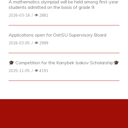
A mathematics olympiad will be held among first-year
students admitted on the basis of grade 9.
2026-03-18
/
2881
Applications open for OshSU Supervisory Board
2026-03-05
/
2989
🎓 Competition for the Kanybek Isakov Scholarship🎓
2025-11-05
/
4191