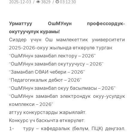
2025-12-03
/
3829
/
03:12:30
Урматтуу ОшМУнун профессордук-
окутуучулук курамы!
Сиздер үчүн Ош мамлекеттик университети
2025-2026-окуу жылында өткөрүлө турган:
“ОшМУнун заманбап лектору – 2026”
“ОшМУнун заманбап окутуучусу – 2026”
“Заманбап СӨАИ чебери – 2026”
“Педагогикалык дебют – 2026”
“ОшМУнун заманбап окуу басылмасы – 2026”
“ОшМУнун заманбап электрондук окуу-усулдук
комплекси – 2026”
аттуу конкурстарды жарыялайт.
Конкурс үч баскычта өткөрүлөт:
1- туру – кафедралык (бөлүм, ПЦК) деңгээл.