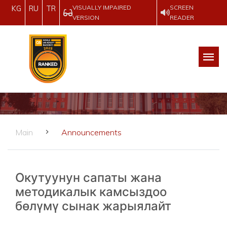
VISUALLY IMPAIRED
SCREEN
KG
RU
TR
VERSION
READER
Main
Announcements
Окутуунун сапаты жана
методикалык камсыздоо
бөлүмү сынак жарыялайт