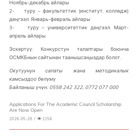
Ноябрь-декабрь айлары
2- туру – факультеттик (институт, колледж)
деңгээл. Январь-февраль айлары
3- туру – университеттик деңгээл. Март-
апрель айлары
Эскертүү: Конкурстун талаптары боюнча
ОСМКБнын сайтынан таанышсаңыздар болот.
Окутуунун сапаты жана методикалык
камсыздоо бөлүмү
Байланыш үчүн: 0558 242 322, 0772 077 000
Applications For The Academic Council Scholarship
Are Now Open
2026-05-28
/
2156