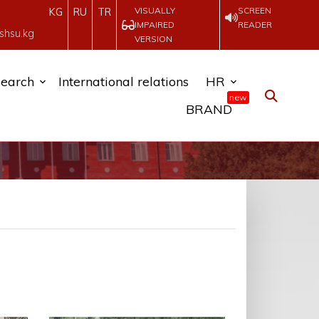
VISUALLY
SCREEN
KG
RU
TR
IMPAIRED
READER
shsu.kg
VERSION
earch
International relations
HR
new
BRAND