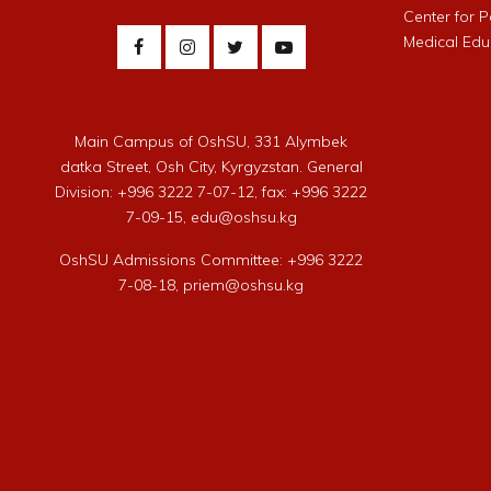
Center for 
Medical Edu
Main Campus of OshSU, 331 Alymbek
datka Street, Osh City, Kyrgyzstan. General
Division: +996 3222 7-07-12, fax: +996 3222
7-09-15, edu@oshsu.kg
OshSU Admissions Committee: +996 3222
7-08-18, priem@oshsu.kg