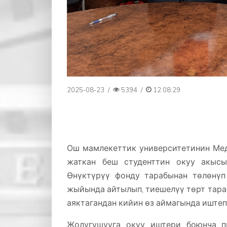
2025-08-23
/
5394
/
12:08:29
Ош мамлекеттик университетинин Ме
жаткан беш студенттин окуу акыс
Өнүктүрүү фонду тарабынан төлөнүп 
жыйында айтылып, тиешелүү төрт тарап
аяктагандан кийин өз аймагында иште
Жолугушууга окуу иштери боюнча п