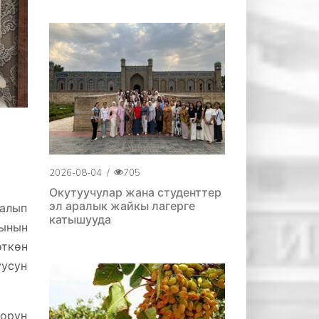
2026-08-04
/
705
Окутуучулар жана студенттер
эл аралык жайкы лагерге
 алып
катышууда
ынын
өткөн
уусун
орун