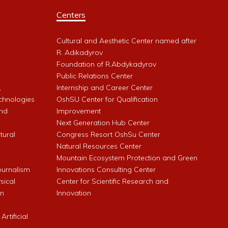
Centers
Cultural and Aesthetic Center named after
R. Adikadyrov
l
Foundation of R.Abdykadyrov
Public Relations Center
,
Internship and Career Center
chnologies
OshSU Center for Qualification
and
Improvement
Next Generation Hub Center
ltural
Congress Resort OshSu Center
Natural Resources Center
Mountain Ecosystem Protection and Green
Journalism
Innovations Consulting Center
sical
Center for Scientific Research and
an
Innovation
rtificial