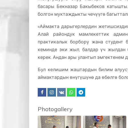
басары Бекназар Бакыбеков катышты
болгон муктаждыкты чечүүгө багыттал
«Аймакта дарыгерлердин жетишсиздиги
Алай райондук мамлекеттик админ
практикалык борбору жана студент б
кеминде эки жыл, балдар үч жылдан
керек. Андан ары улантып эмгектенем д
Бул келишим жаштардын билим алуусун
аймактардын өнүгүшүнө да өбөлгө боло
Photogallery