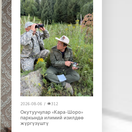
2026-08-06
/
312
Окутуучулар «Кара-Шоро»
паркында илимий изилдөө
жүргүзүштү