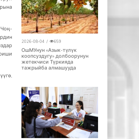
арына
 Чоң-
рдин
2026-08-04
/
659
ыздар
ОшМУнун «Азык-түлүк
ериши
коопсуздугу» долбоорунун
жетекчиси Түркияда
тажрыйба алмашууда
үүгө,