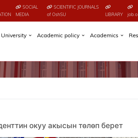
SOCIAL
SCIENTIFIC JOURNALS
ATION
MEDIA
of OshSU
LIBRARY
job.o
University
Academic policy
Academics
Res
денттин окуу акысын төлөп берет