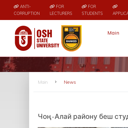
ANTI-
FOR
FOR
CORRUPTION
LECTURERS
STUDENTS
APPLIC
Main
Main
News
Чоң-Алай району беш сту