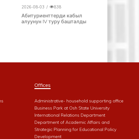
2026-08-03
/
838
Абитуриенттерди кабыл
алуунун IV туру башталды
Offices
ms
Administrative- household supporting office
Business Park at Osh State University
International Relations Department
Department of Academic Affairs and
Strategic Planning for Educational Policy
Development