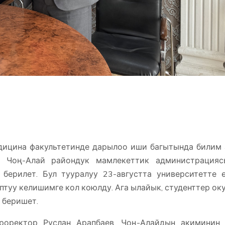
дицина факультетинде дарылоо иши багытында билим
ы Чоң-Алай райондук мамлекеттик администрацияс
берилет. Бул тууралуу 23-августта университетте 
туу келишимге кол коюлду. Ага ылайык, студенттер ок
п беришет.
роректор Руслан Арапбаев, Чоң-Алайдын акиминин 