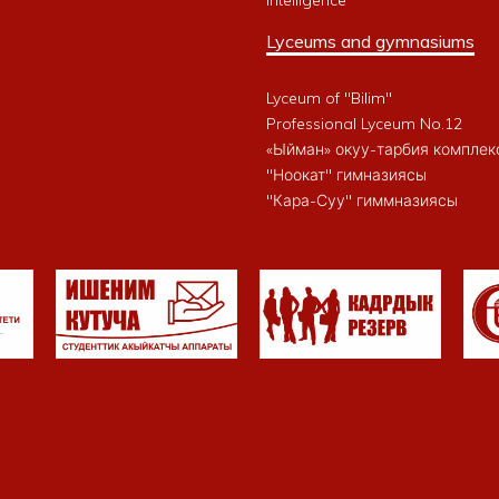
Intelligence
Lyceums and gymnasiums
Lyceum of "Bilim"
Professional Lyceum No.12
«Ыйман» окуу-тарбия комплек
"Ноокат" гимназиясы
"Кара-Суу" гиммназиясы