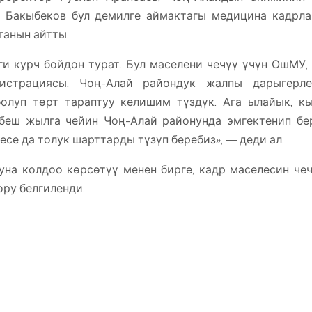
. Бакыбеков бул демилге аймактагы медицина кадрл
ганын айтты.
 курч бойдон турат. Бул маселени чечүү үчүн ОшМУ,
истрациясы, Чоң-Алай райондук жалпы дарыгерле
олуп төрт тараптуу келишим түздүк. Ага ылайык, к
 беш жылга чейин Чоң-Алай районунда эмгектенип б
есе да толук шарттарды түзүп беребиз», — деди ал.
а колдоо көрсөтүү менен бирге, кадр маселесин чеч
ру белгиленди.