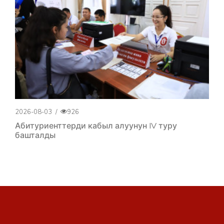
2026-08-03
/
926
Абитуриенттерди кабыл алуунун IV туру
башталды