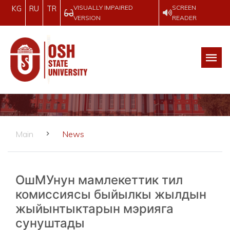
VISUALLY IMPAIRED
SCREEN
KG
RU
TR
VERSION
READER
Main
News
ОшМУнун мамлекеттик тил
комиссиясы быйылкы жылдын
жыйынтыктарын мэрияга
сунуштады