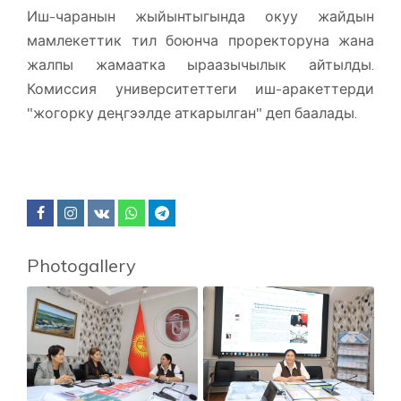
Иш-чаранын жыйынтыгында окуу жайдын
мамлекеттик тил боюнча проректоруна жана
жалпы жамаатка ыраазычылык айтылды.
Комиссия университеттеги иш-аракеттерди
"жогорку деңгээлде аткарылган" деп баалады.
Photogallery