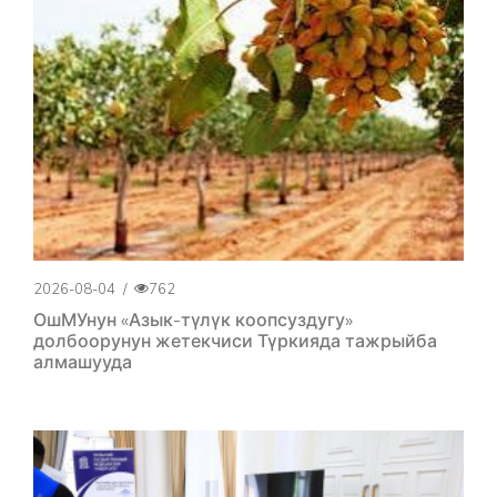
2026-08-04
/
762
ОшМУнун «Азык-түлүк коопсуздугу»
долбоорунун жетекчиси Түркияда тажрыйба
алмашууда