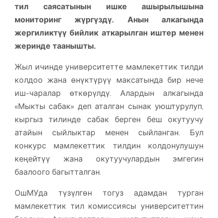
тил саясатынын ишке ашырылышына
мониторинг жүргүздү. Анын алкагында
жергиликтүү бийлик аткарылган иштер менен
жеринде таанышты.
Жыл ичинде университетте мамлекеттик тилди
колдоо жана өнүктүрүү максатында бир нече
иш-чаралар өткөрүлдү. Алардын алкагында
«Мыкты сабак» деп аталган сынак уюштурулуп,
кыргыз тилинде сабак берген беш окутуучу
атайын сыйлыктар менен сыйланган. Бул
конкурс мамлекеттик тилдин колдонулушун
кеңейтүү жана окутуучулардын эмгегин
баалоого багытталган.
ОшМУда түзүлгөн тогуз адамдан турган
мамлекеттик тил комиссиясы университеттин