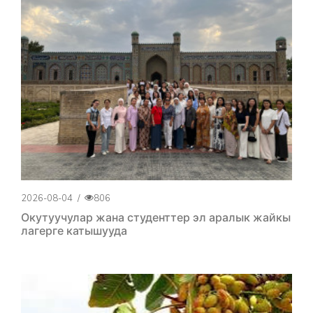
2026-08-04
/
806
Окутуучулар жана студенттер эл аралык жайкы
лагерге катышууда