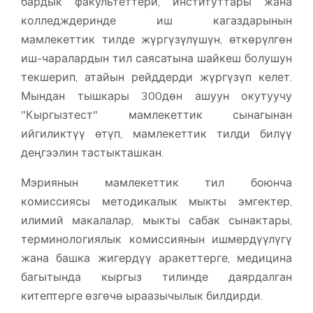
бардык факультеттери, институттары жана
колледждеринде иш кагаздарынын
мамлекеттик тилде жүргүзүлүшүн, өткөрүлгөн
иш-чаралардын тил саясатына шайкеш болушун
текшерип, атайын рейддерди жүргүзүп келет.
Мындан тышкары 300дөн ашуун окутуучу
"Кыргызтест" мамлекеттик сынагынан
ийгиликтүү өтүп, мамлекеттик тилди билүү
деңгээлин тастыкташкан.
Мэриянын мамлекеттик тил боюнча
комиссиясы методикалык мыкты эмгектер,
илимий макалалар, мыкты сабак сынактары,
терминологиялык комиссиянын ишмердүүлүгү
жана башка жигердүү аракеттерге, медицина
багытында кыргыз тилинде даярдалган
китептерге өзгөчө ыраазычылык билдирди.