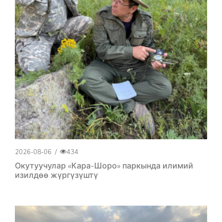
2026-08-06
/
434
Окутуучулар «Кара-Шоро» паркында илимий
изилдөө жүргүзүштү